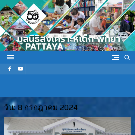
Skip
to
content
Search
รายการ
รายการ
เมนู
เมนู
มูลนิธิ
มูลนิธิสงเคราะห์เด็ก พัทยา
สงเคราะห์
วัน:
8 กรกฎาคม 2024
เด็ก พัทยา