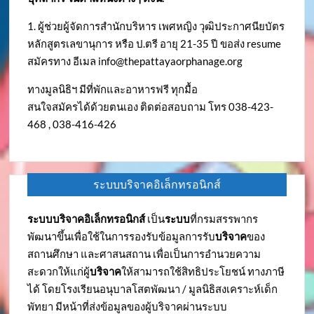
1. ผู้ช่วยผู้จัดการสำนักบริหาร เพศหญิง วุฒิประกาศนียบัตร
หลักสูตรเลขานุการ หรือ ป.ตรี อายุ 21-35 ปี ขอส่ง resume
สมัครทาง อีเมล
info@thepattayaorphanage.org
ทางมูลนิธิฯ มีที่พักและอาหารฟรี ทุกมื้อ
สนใจสมัครได้ด้วยตนเอง ติดต่อสอบถาม โทร 038-423-
468 , 038-416-426
ระบบบริจาคอิเล็กทรอนิกส์
ระบบบริจาคอิเล็กทรอนิกส์
เป็น
ระบบ
ที่กรมสรรพากร
พัฒนาขึ้นเพื่อใช้ในการรองรับข้อมูลการรับ
บริจาค
ของ
สถานศึกษา และศาสนสถาน เพื่อเป็นการอำนวยความ
สะดวกให้แก่ผู้
บริจาค
ให้สามารถใช้สิทธิประโยชน์ ทางภาษี
ได้ โดยโรงเรียนอนุบาลโสตพัฒนา / มูลนิธิสงเคราะห์เด็ก
พัทยา มีหน้าที่ส่งข้อมูลของผู้บริจาคผ่านระบบ