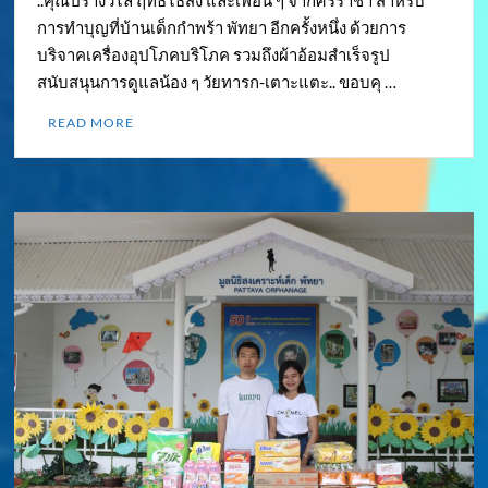
การทำบุญที่บ้านเด็กกำพร้า พัทยา อีกครั้งหนึ่ง ด้วยการ
บริจาคเครื่องอุปโภคบริโภค รวมถึงผ้าอ้อมสำเร็จรูป
สนับสนุนการดูแลน้อง ๆ วัยทารก-เตาะแตะ.. ขอบคุ …
READ MORE