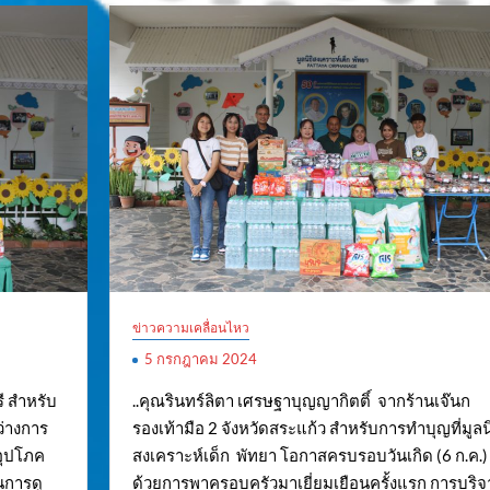
ข่าวความเคลื่อนไหว
5 กรกฎาคม 2024
ี สำหรับ
..คุณรินทร์ลิตา เศรษฐาบุญญากิตติ์ จากร้านเจ๊นก
ว่างการ
รองเท้ามือ 2 จังหวัดสระแก้ว สำหรับการทำบุญที่มูลนิ
อุปโภค
สงเคราะห์เด็ก พัทยา โอกาสครบรอบวันเกิด (6 ก.ค.)
นการดู
ด้วยการพาครอบครัวมาเยี่ยมเยือนครั้งแรก การบริจ