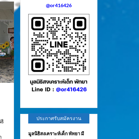
@or416426
ประกาศรับสมัครงาน
ธิ
มูลนิธิสงเคราะห์เด็ก พัทยา มี
า