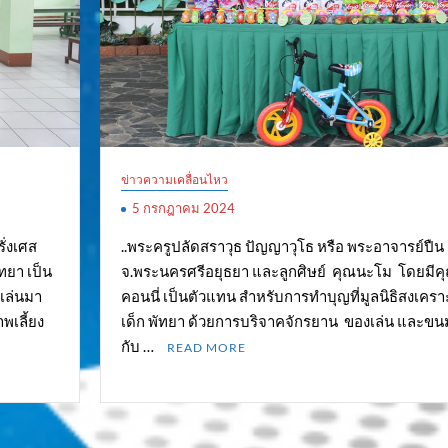
ข่าวความเคลื่อนไหว
5 กรกฎาคม 2024
ั่งเศส
..พระครูปลัดสราวุธ ปัญญาวุโธ หรือ พระอาจารย์ปืน
ทยา เป็น
จ.พระนครศรีอยุธยา และลูกศิษย์ คุณนะโม โดยมีค
งเล่นมา
คอนนี่ เป็นตัวแทน สำหรับการทำบุญที่มูลนิธิสงเครา
พเลี้ยง
เด็ก พัทยา ด้วยการบริจาคจักรยาน ของเล่น และขน
กับ …
READ MORE