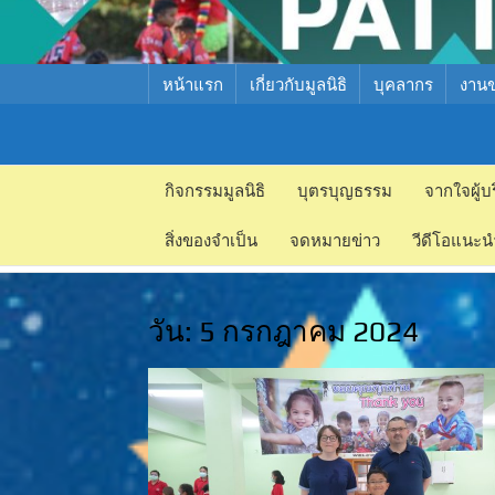
หน้าแรก
เกี่ยวกับมูลนิธิ
บุคลากร
งาน
มูลนิธิ
มูลนิธิ
สงเคราะห์
กิจกรรมมูลนิธิ
บุตรบุญธรรม
จากใจผู้บ
สงเคราะห์
เด็ก พัทยา
สิ่งของจำเป็น
จดหมายข่าว
วีดีโอแนะน
เด็ก พัทยา
วัน:
5 กรกฎาคม 2024