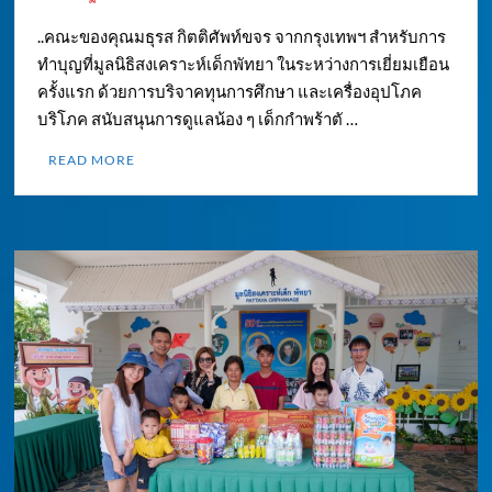
..คณะของคุณมธุรส กิตติศัพท์ขจร จากกรุงเทพฯ สำหรับการ
ทำบุญที่มูลนิธิสงเคราะห์เด็กพัทยา ในระหว่างการเยี่ยมเยือน
ครั้งแรก ด้วยการบริจาคทุนการศึกษา และเครื่องอุปโภค
บริโภค สนับสนุนการดูแลน้อง ๆ เด็กกำพร้าตั …
READ MORE