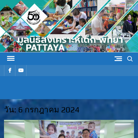
Skip
to
content
Search
รายการ
รายการ
เมนู
เมนู
มูลนิธิ
มูลนิธิสงเคราะห์เด็ก พัทยา
สงเคราะห์
วัน:
6 กรกฎาคม 2024
เด็ก พัทยา