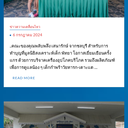
ข่าวความเคลื่อนไหว
6 กรกฎาคม 2024
..คณะของคุณพลับพลึง เสนารักษ์ จากชลบุรี สำหรับการ
ทำบุญที่มูลนิธิสงเคราะห์เด็ก พัทยา โอกาสเยี่ยมเยือนครั้ง
แกร ด้วยการบริจาคเครื่องอุปโภคบริโภค รวมถึงผลิตภัณฑ์
เพื่อการดูแลน้อง ๆ เด็กกำพร้าวัยทารก-เตาะแต …
READ MORE