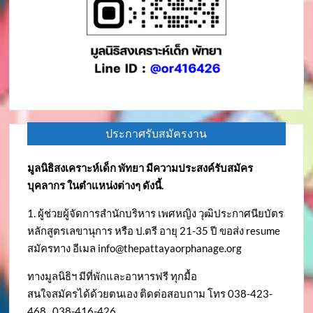
ประกาศรับสมัครงาน
มูลนิธิสงเคราะห์เด็ก พัทยา มีความประสงค์รับสมัคร
บุคลากร ในตำแหน่งต่างๆ ดังนี้.
1. ผู้ช่วยผู้จัดการสำนักบริหาร เพศหญิง วุฒิประกาศนียบัตร
หลักสูตรเลขานุการ หรือ ป.ตรี อายุ 21-35 ปี ขอส่ง resume
สมัครทาง อีเมล
info@thepattayaorphanage.org
ทางมูลนิธิฯ มีที่พักและอาหารฟรี ทุกมื้อ
สนใจสมัครได้ด้วยตนเอง ติดต่อสอบถาม โทร 038-423-
468 , 038-416-426