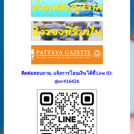
ติดต่อสอบถาม, แจ้งการโอนเงิน ได้ที่ Line ID:
@or416426