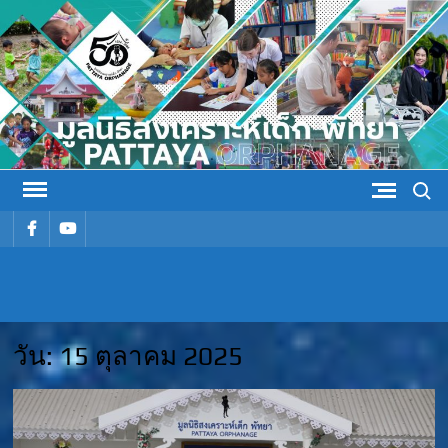
Skip
to
content
Search
รายการ
รายการ
เมนู
เมนู
มูลนิธิ
มูลนิธิสงเคราะห์เด็ก พัทยา
สงเคราะห์
วัน:
15 ตุลาคม 2025
เด็ก พัทยา