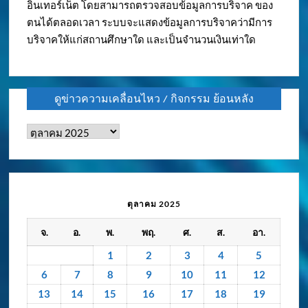
อินเทอร์เน็ต โดยสามารถตรวจสอบข้อมูลการบริจาค ของ
ตนได้ตลอดเวลา ระบบจะแสดงข้อมูลการบริจาคว่ามีการ
บริจาคให้แก่สถานศึกษาใด และเป็นจำนวนเงินเท่าใด
ดูข่าวความเคลื่อนไหว / กิจกรรม ย้อนหลัง
ดู
ข่าว
ความ
เคลื่อนไหว
/
ตุลาคม 2025
กิจกรรม
จ.
อ.
พ.
พฤ.
ศ.
ส.
อา.
ย้อน
หลัง
1
2
3
4
5
6
7
8
9
10
11
12
13
14
15
16
17
18
19