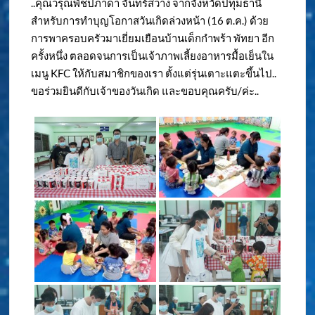
..คุณวรุณพัชปภาดา จันทร์สว่าง จากจังหวัดปทุมธานี
สำหรับการทำบุญโอกาสวันเกิดล่วงหน้า (16 ต.ค.) ด้วย
การพาครอบครัวมาเยี่ยมเยือนบ้านเด็กกำพร้า พัทยา อีก
ครั้งหนึ่ง ตลอดจนการเป็นเจ้าภาพเลี้ยงอาหารมื้อเย็นใน
เมนู KFC ให้กับสมาชิกของเรา ตั้งแต่รุ่นเตาะแตะขึ้นไป..
ขอร่วมยินดีกับเจ้าของวันเกิด และขอบคุณครับ/ค่ะ..