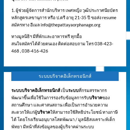
1. ผู้ช่วยผู้จัดการสำนักบริหาร เพศหญิง วุฒิประกาศนียบัตร
หลักสูตรเลขานุการ หรือ ป.ตรี อายุ 21-35 ปี ขอส่ง resume
สมัครทาง อีเมล
info@thepattayaorphanage.org
ทางมูลนิธิฯ มีที่พักและอาหารฟรี ทุกมื้อ
สนใจสมัครได้ด้วยตนเอง ติดต่อสอบถาม โทร 038-423-
468 , 038-416-426
ระบบบริจาคอิเล็กทรอนิกส์
ระบบบริจาคอิเล็กทรอนิกส์
เป็น
ระบบ
ที่กรมสรรพากร
พัฒนาขึ้นเพื่อใช้ในการรองรับข้อมูลการรับ
บริจาค
ของ
สถานศึกษา และศาสนสถาน เพื่อเป็นการอำนวยความ
สะดวกให้แก่ผู้
บริจาค
ให้สามารถใช้สิทธิประโยชน์ ทางภาษี
ได้ โดยโรงเรียนอนุบาลโสตพัฒนา / มูลนิธิสงเคราะห์เด็ก
พัทยา มีหน้าที่ส่งข้อมูลของผู้บริจาคผ่านระบบ