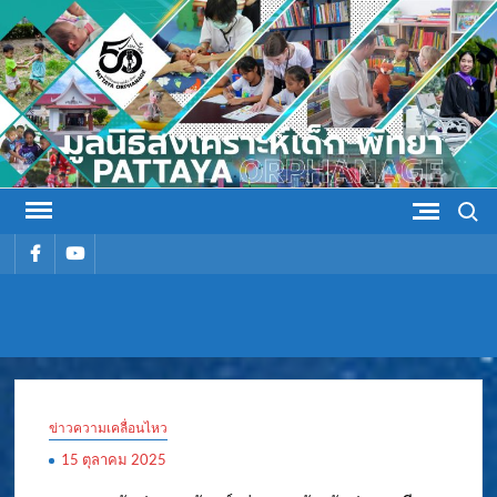
Skip
to
content
Search
รายการ
รายการ
เมนู
เมนู
มูลนิธิ
มูลนิธิสงเคราะห์เด็ก พัทยา
สงเคราะห์
ข่าวความเคลื่อนไหว
เด็ก พัทยา
15 ตุลาคม 2025