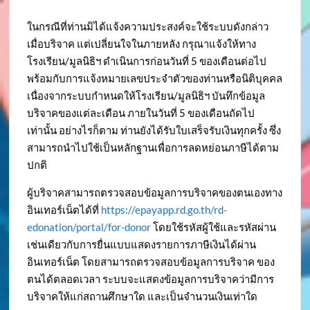
ในกรณีที่ท่านมิได้แจ้งความประสงค์จะใช้ระบบดังกล่าว
เมื่อบริจาค แต่เปลี่ยนใจในภายหลัง กรุณาแจ้งให้ทาง
โรงเรียน/มูลนิธิฯ ดำเนินการก่อนวันที่ 5 ของเดือนต่อไป
พร้อมกับการแจ้งหมายเลขประจำตัวของท่านหรือนิติบุคคล
เนื่องจากระบบกำหนดให้โรงเรียน/มูลนิธิฯ บันทึกข้อมูล
บริจาคของแต่ละเดือน ภายในวันที่ 5 ของเดือนถัดไป
เท่านั้น อย่างไรก็ตาม ท่านยังได้รับใบเสร็จรับเงินทุกครั้ง ซึ่ง
สามารถนำไปใช้เป็นหลักฐานเพื่อการลดหย่อนภาษีได้ตาม
ปกติ
ผู้บริจาคสามารถตรวจสอบข้อมูลการบริจาคของตนเองทาง
อินเทอร์เน็ตได้ที่
https://epayapp.rd.go.th/rd-
edonation/portal/for-donor
โดยใช้รหัสผู้ใช้และรหัสผ่าน
เช่นเดียวกับการยื่นแบบแสดงรายการภาษีเงินได้ผ่าน
อินเทอร์เน็ต โดยสามารถตรวจสอบข้อมูลการบริจาค ของ
ตนได้ตลอดเวลา ระบบจะแสดงข้อมูลการบริจาคว่ามีการ
บริจาคให้แก่สถานศึกษาใด และเป็นจำนวนเงินเท่าใด