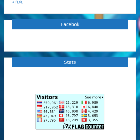
« ก.ค.
Facebok
Stats