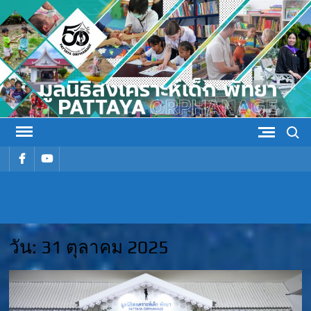
Skip
to
content
Search
รายการ
รายการ
เมนู
เมนู
มูลนิธิ
มูลนิธิสงเคราะห์เด็ก พัทยา
สงเคราะห์
วัน:
31 ตุลาคม 2025
เด็ก พัทยา