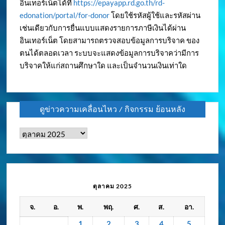
อินเทอร์เน็ตได้ที่
https://epayapp.rd.go.th/rd-
edonation/portal/for-donor
โดยใช้รหัสผู้ใช้และรหัสผ่าน
เช่นเดียวกับการยื่นแบบแสดงรายการภาษีเงินได้ผ่าน
อินเทอร์เน็ต โดยสามารถตรวจสอบข้อมูลการบริจาค ของ
ตนได้ตลอดเวลา ระบบจะแสดงข้อมูลการบริจาคว่ามีการ
บริจาคให้แก่สถานศึกษาใด และเป็นจำนวนเงินเท่าใด
ดูข่าวความเคลื่อนไหว / กิจกรรม ย้อนหลัง
ดู
ข่าว
ความ
เคลื่อนไหว
/
ตุลาคม 2025
กิจกรรม
จ.
อ.
พ.
พฤ.
ศ.
ส.
อา.
ย้อน
หลัง
1
2
3
4
5