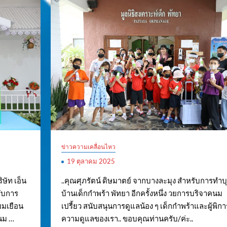
ข่าวความเคลื่อนไหว
19 ตุลาคม 2025
ิษัท เอ็น
..คุณศุภรัตน์ ดิษมาตย์ จากบางละมุง สำหรับการทำบุ
รับการ
บ้านเด็กกำพร้า พัทยา อีกครั้งหนึ่ง วยการบริจาคนม
่ยมเยือน
เปรี้ยว สนับสนุนการดูแลน้อง ๆ เด็กกำพร้าและผู้พิก
นม …
ความดูแลของเรา.. ขอบคุณท่านครับ/ค่ะ..