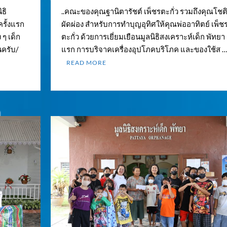
ิธิ
..คณะของคุณฐานิตารัชต์ เพ็ชรตะกั่ว รวมถึงคุณโชต
ครั้งแรก
ผัดผ่อง สำหรับการทำบุญอุทิศให้คุณพ่ออาทิตย์ เพ็ช
ๆ เด็ก
ตะกั่ว ด้วยการเยี่ยมเยือนมูลนิธิสงเคราะห์เด็ก พัทยา ค
นครับ/
แรก การบริจาคเครื่องอุปโภคบริโภค และของใช้ส 
READ MORE