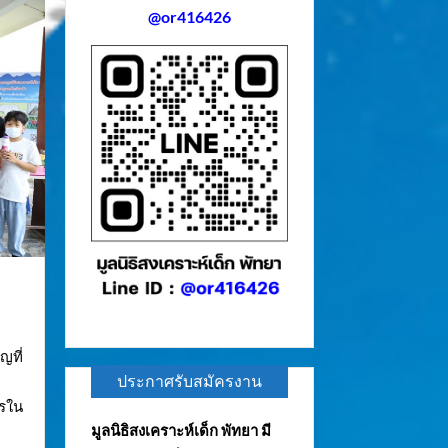
@or416426
ญที่
ประกาศรับสมัครงาน
ารใน
มูลนิธิสงเคราะห์เด็ก พัทยา มี