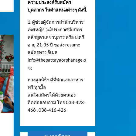
ความประสงค์รับสมัคร
บุคลากร ในตำแหน่งต่างๆ ดังนี้.
1. ผู้ช่วยผู้จัดการสำนักบริหาร
เพศหญิง วุฒิประกาศนียบัตร
หลักสูตรเลขานุการ หรือ ป.ตรี
อายุ 21-35 ปี ขอส่ง resume
สมัครทาง อีเมล
info@thepattayaorphanage.o
rg
ทางมูลนิธิฯ มีที่พักและอาหาร
ฟรี ทุกมื้อ
สนใจสมัครได้ด้วยตนเอง
ติดต่อสอบถาม โทร 038-423-
468 , 038-416-426