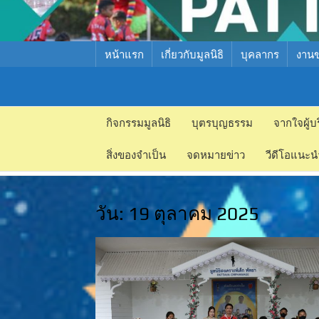
หน้าแรก
เกี่ยวกับมูลนิธิ
บุคลากร
งาน
มูลนิธิ
มูลนิธิ
สงเคราะห์
กิจกรรมมูลนิธิ
บุตรบุญธรรม
จากใจผู้บ
สงเคราะห์
เด็ก พัทยา
สิ่งของจำเป็น
จดหมายข่าว
วีดีโอแนะน
เด็ก พัทยา
วัน:
19 ตุลาคม 2025