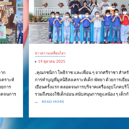
ข่าวความเคลื่อนไหว
19 ตุลาคม 2025
จาก
..คุณกชนิกา โพธิราช และเพื่อน ๆ จากศรีราชา สำหร
งเคราะห์
การทำบุญที่มูลนิธิสงเคราะห์เด็ก พัทยา ด้วยการเยี่ย
้วยการ
เยือนครั้งแรก ตลอดจนการบริจาคเครื่องอุปโภคบริ
ลอดจนการ
รวมถึงของใช้เด็กอ่อน สนับสนุนการดูแลน้อง ๆ เด็ก
…
READ MORE