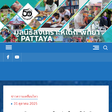
Skip
to
content
Search
รายการ
รายการ
เมนู
เมนู
มูลนิธิ
มูลนิธิสงเคราะห์เด็ก พัทยา
สงเคราะห์
ข่าวความเคลื่อนไหว
เด็ก พัทยา
31 ตุลาคม 2025