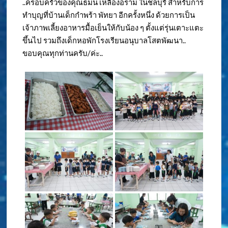
..ครอบครัวของคุณธมน เหลืองอร่าม ในชลบุรี สำหรับการ
ทำบุญที่บ้านเด็กกำพร้า พัทยา อีกครั้งหนึ่ง ด้วยการเป็น
เจ้าภาพเลี้ยงอาหารมื้อเย็นให้กับน้อง ๆ ตั้งแต่รุ่นเตาะแตะ
ขึ้นไป รวมถึงเด็กหอพักโรงเรียนอนุบาลโสตพัฒนา..
ขอบคุณทุกท่านครับ/ค่ะ..