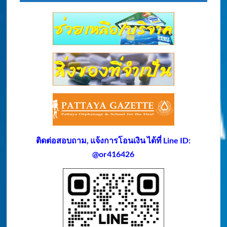
ติดต่อสอบถาม, แจ้งการโอนเงิน ได้ที่ Line ID:
@or416426