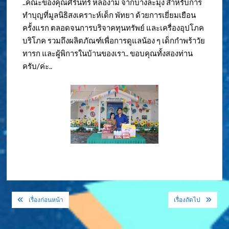
..คณะของคุณศิรินทร์ หล่องาม จากบางละมุง สำหรับการ
ทำบุญที่มูลนิธิสงเคราะห์เด็ก พัทยา ด้วยการเยี่ยมเยือน
ครั้งแรก ตลอดจนการบริจาคทุนทรัพย์ และเครื่องอุปโภค
บริโภค รวมถึงผลิตภัณฑ์เพื่อการดูแลน้อง ๆ เด็กกำพร้าวัย
ทารก และผู้พิการในบ้านของเรา.. ขอบคุณทั้งสองท่าน
ครับ/ค่ะ..
แนะแนว
เรื่องก่อนหน้า
เรื่องถัดไป
เรื่อง