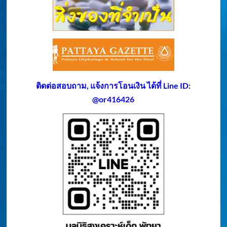
ติดต่อสอบถาม, แจ้งการโอนเงิน ได้ที่ Line ID:
@or416426