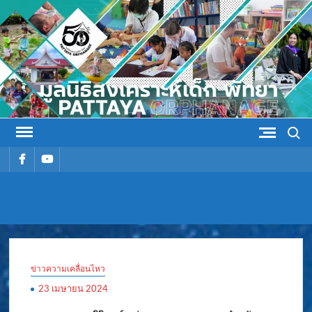
Skip
to
content
Search
รายการ
รายการ
เมนู
เมนู
มูลนิธิ
มูลนิธิสงเคราะห์เด็ก พัทยา
สงเคราะห์
ข่าวความเคลื่อนไหว
เด็ก พัทยา
23 เมษายน 2024