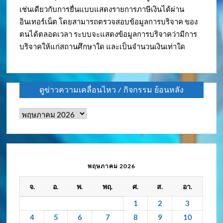
เช่นเดียวกับการยื่นแบบแสดงรายการภาษีเงินได้ผ่าน
อินเทอร์เน็ต โดยสามารถตรวจสอบข้อมูลการบริจาค ของ
ตนได้ตลอดเวลา ระบบจะแสดงข้อมูลการบริจาคว่ามีการ
บริจาคให้แก่สถานศึกษาใด และเป็นจำนวนเงินเท่าใด
ดูข่าวความเคลื่อนไหว / กิจกรรม ย้อนหลัง
ดู
ข่าว
ความ
เคลื่อนไหว
/
พฤษภาคม 2026
กิจกรรม
จ.
อ.
พ.
พฤ.
ศ.
ส.
อา.
ย้อน
หลัง
1
2
3
4
5
6
7
8
9
10