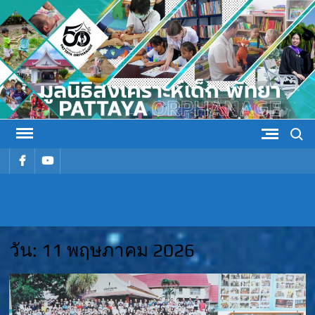
Skip
to
content
Search
รายการ
รายการ
เมนู
เมนู
มูลนิธิ
มูลนิธิสงเคราะห์เด็ก พัทยา
สงเคราะห์
วัน:
11 พฤษภาคม 2026
เด็ก พัทยา