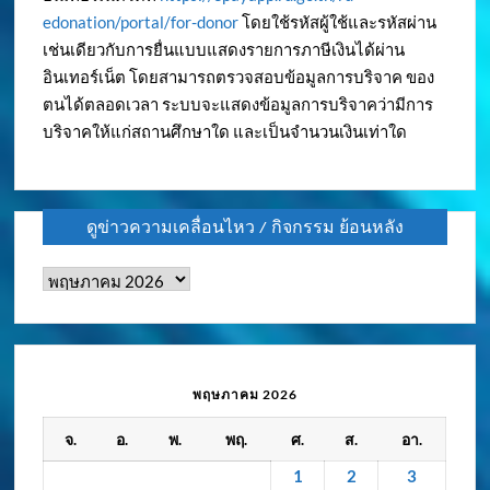
edonation/portal/for-donor
โดยใช้รหัสผู้ใช้และรหัสผ่าน
เช่นเดียวกับการยื่นแบบแสดงรายการภาษีเงินได้ผ่าน
อินเทอร์เน็ต โดยสามารถตรวจสอบข้อมูลการบริจาค ของ
ตนได้ตลอดเวลา ระบบจะแสดงข้อมูลการบริจาคว่ามีการ
บริจาคให้แก่สถานศึกษาใด และเป็นจำนวนเงินเท่าใด
ดูข่าวความเคลื่อนไหว / กิจกรรม ย้อนหลัง
ดู
ข่าว
ความ
เคลื่อนไหว
/
พฤษภาคม 2026
กิจกรรม
จ.
อ.
พ.
พฤ.
ศ.
ส.
อา.
ย้อน
หลัง
1
2
3