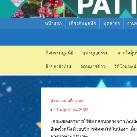
หน้าแรก
เกี่ยวกับมูลนิธิ
บุคลากร
งาน
มูลนิธิ
มูลนิธิ
สงเคราะห์
กิจกรรมมูลนิธิ
บุตรบุญธรรม
จากใจผู้บ
สงเคราะห์
เด็ก พัทยา
สิ่งของจำเป็น
จดหมายข่าว
วีดีโอแนะน
เด็ก พัทยา
ข่าวความเคลื่อนไหว
11 พฤษภาคม 2026
..คณะของอาจารย์วิชัย กลอนกลาง จาก Acade
อีกครั้งหนึ่ง ด้วยบริการตัดผมให้กับน้อง ๆ เ
ช่างทุกท่านครับ/ค่ะ..