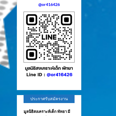
@or416426
ประกาศรับสมัครงาน
มูลนิธิสงเคราะห์เด็ก พัทยา มี