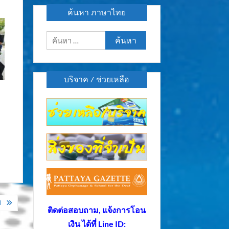
ค้นหา ภาษาไทย
ค้นหา
สำหรับ:
บริจาค / ช่วยเหลือ
ป
ติดต่อสอบถาม, แจ้งการโอน
เงิน ได้ที่ Line ID: