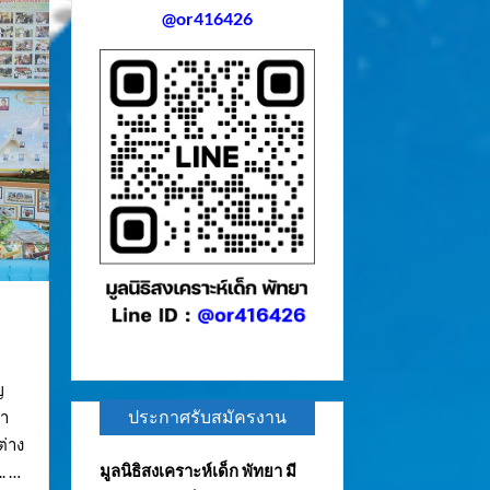
@or416426
ญ
ประกาศรับสมัครงาน
้า
ต่าง
มูลนิธิสงเคราะห์เด็ก พัทยา มี
. …