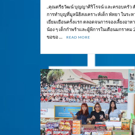
..คุณตรีธวัฒน์ บุญญาศิริโรจน์ และครอบครัว 
การทำบุญที่มูลนิธิสงเคราะห์เด็ก พัทยา ในระห
เยี่ยมเยือนครั้งแรก ตลอดจนการจองเลี้ยงอาหา
น้อง ๆ เด็กกำพร้าและผู้พิการในเดือนมกราคม 
ขอขอ …
READ MORE