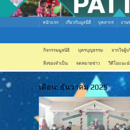
หน้าแรก
เกี่ยวกับมูลนิธิ
บุคลากร
งาน
มูลนิธิ
มูลนิธิ
สงเคราะห์
กิจกรรมมูลนิธิ
บุตรบุญธรรม
จากใจผู้บ
สงเคราะห์
เด็ก พัทยา
สิ่งของจำเป็น
จดหมายข่าว
วีดีโอแนะน
เด็ก พัทยา
เดือน:
ธันวาคม 2025