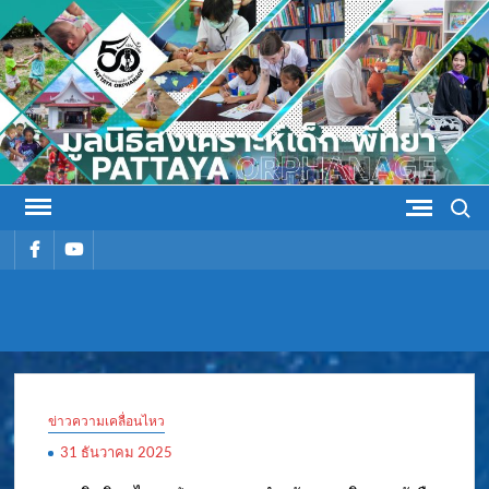
Skip
to
content
Search
รายการ
รายการ
เมนู
เมนู
มูลนิธิ
มูลนิธิสงเคราะห์เด็ก พัทยา
สงเคราะห์
ข่าวความเคลื่อนไหว
เด็ก พัทยา
31 ธันวาคม 2025