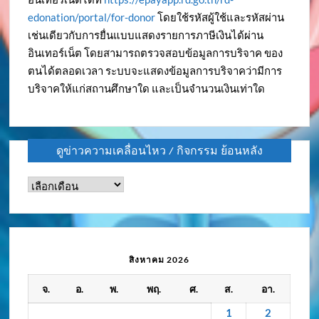
edonation/portal/for-donor
โดยใช้รหัสผู้ใช้และรหัสผ่าน
เช่นเดียวกับการยื่นแบบแสดงรายการภาษีเงินได้ผ่าน
อินเทอร์เน็ต โดยสามารถตรวจสอบข้อมูลการบริจาค ของ
ตนได้ตลอดเวลา ระบบจะแสดงข้อมูลการบริจาคว่ามีการ
บริจาคให้แก่สถานศึกษาใด และเป็นจำนวนเงินเท่าใด
ดูข่าวความเคลื่อนไหว / กิจกรรม ย้อนหลัง
ดู
ข่าว
ความ
เคลื่อนไหว
/
สิงหาคม 2026
กิจกรรม
จ.
อ.
พ.
พฤ.
ศ.
ส.
อา.
ย้อน
หลัง
1
2