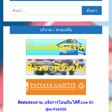
ค้นหา
สำหรับ:
บริจาค / ช่วยเหลือ
ติดต่อสอบถาม, แจ้งการโอนเงิน ได้ที่ Line ID:
@or416426