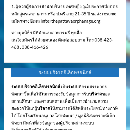
1. ผู้ช่วยผู้จัดการสำนักบริหาร เพศหญิง วุฒิประกาศนียบัตร
หลักสูตรเลขานุการ หรือ ป.ตรี อายุ 21-35 ปี ขอส่ง resume
สมัครทาง อีเมล
info@thepattayaorphanage.org
ทางมูลนิธิฯ มีที่พักและอาหารฟรี ทุกมื้อ
สนใจสมัครได้ด้วยตนเอง ติดต่อสอบถาม โทร 038-423-
468 , 038-416-426
ระบบบริจาคอิเล็กทรอนิกส์
ระบบบริจาคอิเล็กทรอนิกส์
เป็น
ระบบ
ที่กรมสรรพากร
พัฒนาขึ้นเพื่อใช้ในการรองรับข้อมูลการรับ
บริจาค
ของ
สถานศึกษา และศาสนสถาน เพื่อเป็นการอำนวยความ
สะดวกให้แก่ผู้
บริจาค
ให้สามารถใช้สิทธิประโยชน์ ทางภาษี
ได้ โดยโรงเรียนอนุบาลโสตพัฒนา / มูลนิธิสงเคราะห์เด็ก
พัทยา มีหน้าที่ส่งข้อมูลของผู้บริจาคผ่านระบบ