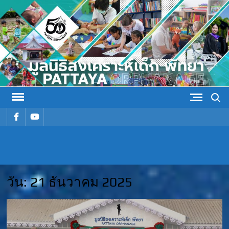
Skip
to
content
Search
รายการ
รายการ
เมนู
เมนู
มูลนิธิ
มูลนิธิสงเคราะห์เด็ก พัทยา
สงเคราะห์
วัน:
21 ธันวาคม 2025
เด็ก พัทยา