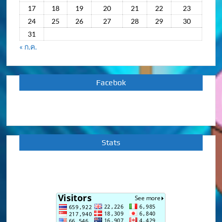
17
18
19
20
21
22
23
24
25
26
27
28
29
30
31
« ก.ค.
Facebok
Stats