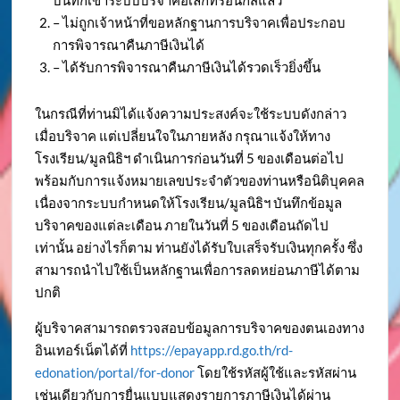
บันทึกเข้าระบบบริจาคอิเล็กทรอนิกส์แล้ว
– ไม่ถูกเจ้าหน้าที่ขอหลักฐานการบริจาคเพื่อประกอบ
การพิจารณาคืนภาษีเงินได้
– ได้รับการพิจารณาคืนภาษีเงินได้รวดเร็วยิ่งขึ้น
ในกรณีที่ท่านมิได้แจ้งความประสงค์จะใช้ระบบดังกล่าว
เมื่อบริจาค แต่เปลี่ยนใจในภายหลัง กรุณาแจ้งให้ทาง
โรงเรียน/มูลนิธิฯ ดำเนินการก่อนวันที่ 5 ของเดือนต่อไป
พร้อมกับการแจ้งหมายเลขประจำตัวของท่านหรือนิติบุคคล
เนื่องจากระบบกำหนดให้โรงเรียน/มูลนิธิฯ บันทึกข้อมูล
บริจาคของแต่ละเดือน ภายในวันที่ 5 ของเดือนถัดไป
เท่านั้น อย่างไรก็ตาม ท่านยังได้รับใบเสร็จรับเงินทุกครั้ง ซึ่ง
สามารถนำไปใช้เป็นหลักฐานเพื่อการลดหย่อนภาษีได้ตาม
ปกติ
ผู้บริจาคสามารถตรวจสอบข้อมูลการบริจาคของตนเองทาง
อินเทอร์เน็ตได้ที่
https://epayapp.rd.go.th/rd-
edonation/portal/for-donor
โดยใช้รหัสผู้ใช้และรหัสผ่าน
เช่นเดียวกับการยื่นแบบแสดงรายการภาษีเงินได้ผ่าน