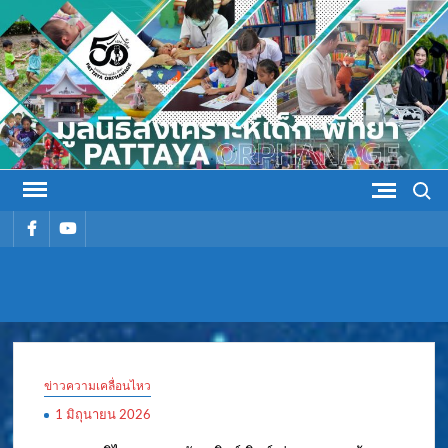
Skip
to
content
Search
รายการ
รายการ
เมนู
เมนู
มูลนิธิ
มูลนิธิสงเคราะห์เด็ก พัทยา
สงเคราะห์
ข่าวความเคลื่อนไหว
เด็ก พัทยา
1 มิถุนายน 2026