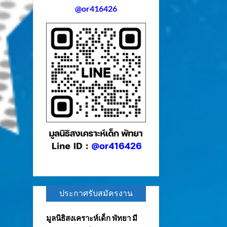
@or416426
ประกาศรับสมัครงาน
มูลนิธิสงเคราะห์เด็ก พัทยา มี