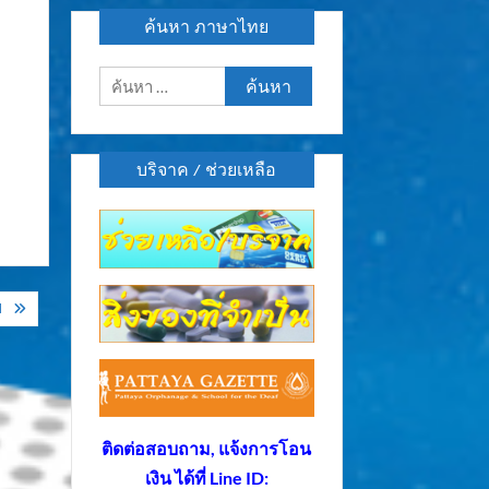
ค้นหา ภาษาไทย
ค้นหา
สำหรับ:
บริจาค / ช่วยเหลือ
ป
ติดต่อสอบถาม, แจ้งการโอน
เงิน ได้ที่ Line ID: