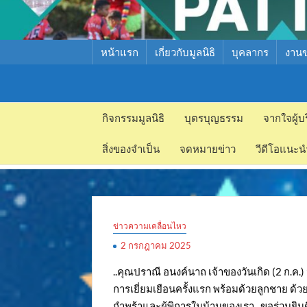
หน้าแรก
เกี่ยวกับมูลนิธิ
บุคลากร
งาน
มูลนิธิ
มูลนิธิ
สงเคราะห์
กิจกรรมมูลนิธิ
บุตรบุญธรรม
จากใจผู้บ
สงเคราะห์
เด็ก พัทยา
สิ่งของจำเป็น
จดหมายข่าว
วีดีโอแนะน
เด็ก พัทยา
ข่าวความเคลื่อนไหว
2 กรกฎาคม 2025
..คุณปราณี อนงค์นาถ เจ้าของวันเกิด (2 ก.ค.
การเยี่ยมเยือนครั้งแรก พร้อมด้วยลูกชาย ด้
กำพร้าและผู้พิการในบ้านของเรา.. ขอร่วมยินด