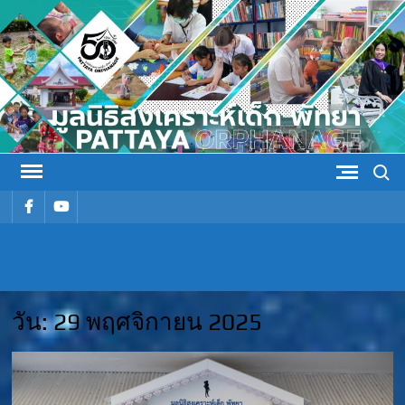
Skip
to
content
Search
รายการ
รายการ
เมนู
เมนู
มูลนิธิ
มูลนิธิสงเคราะห์เด็ก พัทยา
สงเคราะห์
วัน:
29 พฤศจิกายน 2025
เด็ก พัทยา