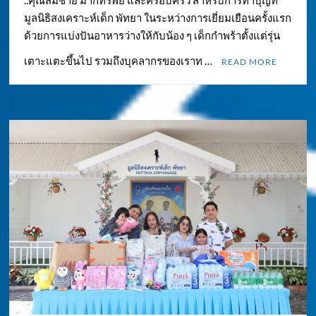
..คุณสมชาย มากทรัพย์ และครอบครัว สำหรับการทำบุญที่
มูลนิธิสงเคราะห์เด็ก พัทยา ในระหว่างการเยี่ยมเยือนครั้งแรก
ด้วยการแบ่งปันอาหารว่างให้กับน้อง ๆ เด็กกำพร้าตั้งแต่รุ่น
เตาะแตะขึ้นไป รวมถึงบุคลากรของเราท …
READ MORE