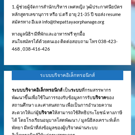
1. ผู้ช่วยผู้จัดการสำนักบริหาร เพศหญิง วุฒิประกาศนียบัตร
หลักสูตรเลขานุการ หรือ ป.ตรี อายุ 21-35 ปี ขอส่ง resume
สมัครทาง อีเมล
info@thepattayaorphanage.org
ทางมูลนิธิฯ มีที่พักและอาหารฟรี ทุกมื้อ
สนใจสมัครได้ด้วยตนเอง ติดต่อสอบถาม โทร 038-423-
468 , 038-416-426
ระบบบริจาคอิเล็กทรอนิกส์
ระบบบริจาคอิเล็กทรอนิกส์
เป็น
ระบบ
ที่กรมสรรพากร
พัฒนาขึ้นเพื่อใช้ในการรองรับข้อมูลการรับ
บริจาค
ของ
สถานศึกษา และศาสนสถาน เพื่อเป็นการอำนวยความ
สะดวกให้แก่ผู้
บริจาค
ให้สามารถใช้สิทธิประโยชน์ ทางภาษี
ได้ โดยโรงเรียนอนุบาลโสตพัฒนา / มูลนิธิสงเคราะห์เด็ก
พัทยา มีหน้าที่ส่งข้อมูลของผู้บริจาคผ่านระบบ