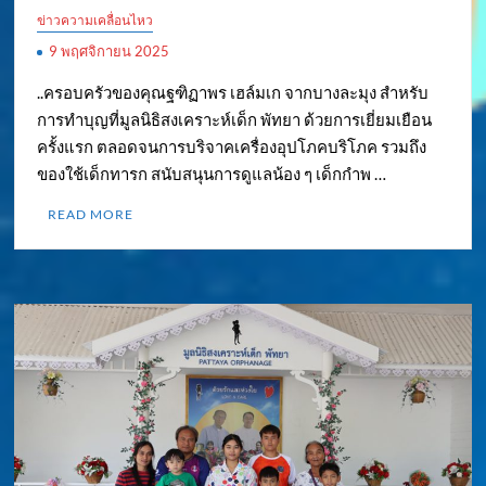
ข่าวความเคลื่อนไหว
9 พฤศจิกายน 2025
..ครอบครัวของคุณฐฑิฏาพร เฮล์มเก จากบางละมุง สำหรับ
การทำบุญที่มูลนิธิสงเคราะห์เด็ก พัทยา ด้วยการเยี่ยมเยือน
ครั้งแรก ตลอดจนการบริจาคเครื่องอุปโภคบริโภค รวมถึง
ของใช้เด็กทารก สนับสนุนการดูแลน้อง ๆ เด็กกำพ …
READ MORE