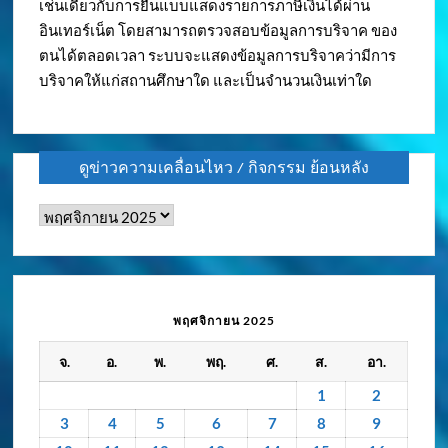
เช่นเดียวกับการยื่นแบบแสดงรายการภาษีเงินได้ผ่าน
อินเทอร์เน็ต โดยสามารถตรวจสอบข้อมูลการบริจาค ของ
ตนได้ตลอดเวลา ระบบจะแสดงข้อมูลการบริจาคว่ามีการ
บริจาคให้แก่สถานศึกษาใด และเป็นจำนวนเงินเท่าใด
ดูข่าวความเคลื่อนไหว / กิจกรรม ย้อนหลัง
ดู
ข่าว
ความ
เคลื่อนไหว
/
พฤศจิกายน 2025
กิจกรรม
จ.
อ.
พ.
พฤ.
ศ.
ส.
อา.
ย้อน
หลัง
1
2
3
4
5
6
7
8
9