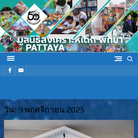
Skip
to
content
Search
รายการ
รายการ
เมนู
เมนู
มูลนิธิ
มูลนิธิสงเคราะห์เด็ก พัทยา
สงเคราะห์
วัน:
9 พฤศจิกายน 2025
เด็ก พัทยา