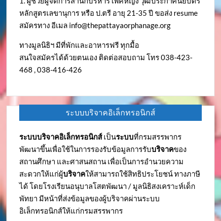
1. ผู้ช่วยผู้จัดการสำนักบริหาร เพศหญิง วุฒิประกาศนียบัตร
หลักสูตรเลขานุการ หรือ ป.ตรี อายุ 21-35 ปี ขอส่ง resume
สมัครทาง อีเมล
info@thepattayaorphanage.org
ทางมูลนิธิฯ มีที่พักและอาหารฟรี ทุกมื้อ
สนใจสมัครได้ด้วยตนเอง ติดต่อสอบถาม โทร 038-423-
468 , 038-416-426
ระบบบริจาคอิเล็กทรอนิกส์
ระบบบริจาคอิเล็กทรอนิกส์
เป็น
ระบบ
ที่กรมสรรพากร
พัฒนาขึ้นเพื่อใช้ในการรองรับข้อมูลการรับ
บริจาค
ของ
สถานศึกษา และศาสนสถาน เพื่อเป็นการอำนวยความ
สะดวกให้แก่ผู้
บริจาค
ให้สามารถใช้สิทธิประโยชน์ ทางภาษี
ได้ โดยโรงเรียนอนุบาลโสตพัฒนา / มูลนิธิสงเคราะห์เด็ก
พัทยา มีหน้าที่ส่งข้อมูลของผู้บริจาคผ่านระบบ
อิเล็กทรอนิกส์ให้แก่กรมสรรพากร