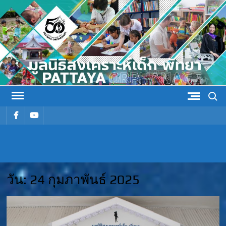
Skip
to
content
Search
รายการ
รายการ
เมนู
เมนู
มูลนิธิ
มูลนิธิสงเคราะห์เด็ก พัทยา
สงเคราะห์
วัน:
24 กุมภาพันธ์ 2025
เด็ก พัทยา