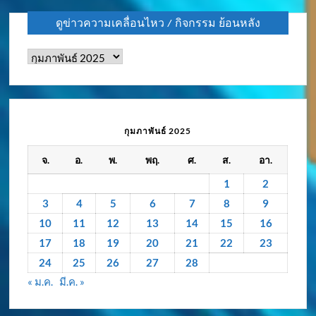
ดูข่าวความเคลื่อนไหว / กิจกรรม ย้อนหลัง
ดู
ข่าว
ความ
เคลื่อนไหว
/
กุมภาพันธ์ 2025
กิจกรรม
จ.
อ.
พ.
พฤ.
ศ.
ส.
อา.
ย้อน
หลัง
1
2
3
4
5
6
7
8
9
10
11
12
13
14
15
16
17
18
19
20
21
22
23
24
25
26
27
28
« ม.ค.
มี.ค. »