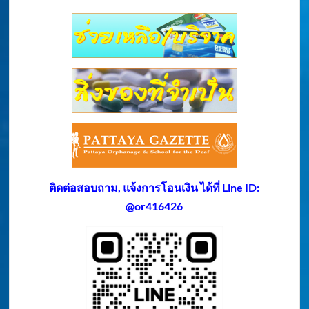
ติดต่อสอบถาม, แจ้งการโอนเงิน ได้ที่ Line ID:
@or416426