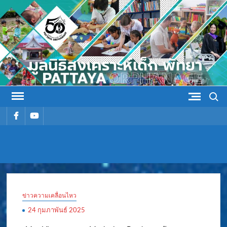
Skip
to
content
Search
รายการ
รายการ
เมนู
เมนู
มูลนิธิ
มูลนิธิสงเคราะห์เด็ก พัทยา
สงเคราะห์
ข่าวความเคลื่อนไหว
เด็ก พัทยา
24 กุมภาพันธ์ 2025