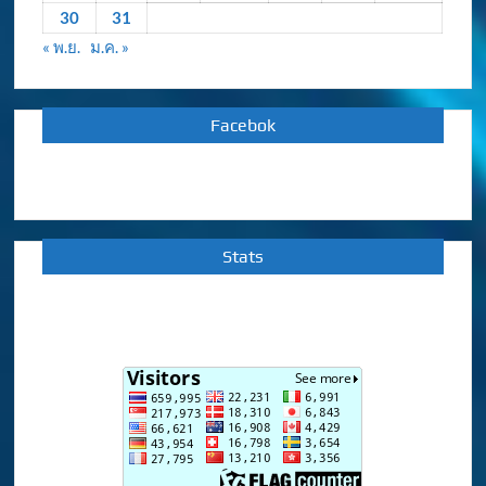
30
31
« พ.ย.
ม.ค. »
Facebok
Stats