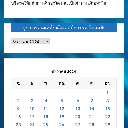
บริจาคให้แก่สถานศึกษาใด และเป็นจำนวนเงินเท่าใด
ดูข่าวความเคลื่อนไหว / กิจกรรม ย้อนหลัง
ดู
ข่าว
ความ
เคลื่อนไหว
/
ธันวาคม 2024
กิจกรรม
จ.
อ.
พ.
พฤ.
ศ.
ส.
อา.
ย้อน
หลัง
1
2
3
4
5
6
7
8
9
10
11
12
13
14
15
16
17
18
19
20
21
22
23
24
25
26
27
28
29