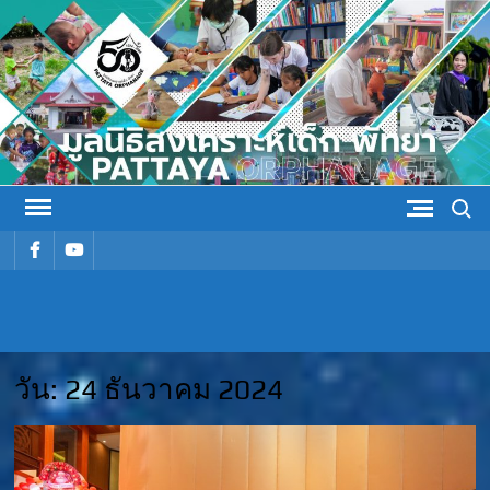
Skip
to
content
Search
รายการ
รายการ
เมนู
เมนู
มูลนิธิ
มูลนิธิสงเคราะห์เด็ก พัทยา
สงเคราะห์
วัน:
24 ธันวาคม 2024
เด็ก พัทยา