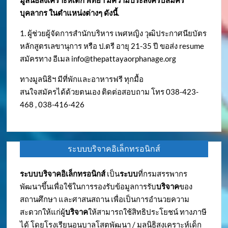
มูลนิธิสงเคราะห์เด็ก พัทยา มีความประสงค์รับสมัคร
บุคลากร ในตำแหน่งต่างๆ ดังนี้.
1. ผู้ช่วยผู้จัดการสำนักบริหาร เพศหญิง วุฒิประกาศนียบัตร
หลักสูตรเลขานุการ หรือ ป.ตรี อายุ 21-35 ปี ขอส่ง resume
สมัครทาง อีเมล
info@thepattayaorphanage.org
ทางมูลนิธิฯ มีที่พักและอาหารฟรี ทุกมื้อ
สนใจสมัครได้ด้วยตนเอง ติดต่อสอบถาม โทร 038-423-
468 , 038-416-426
ระบบบริจาคอิเล็กทรอนิกส์
ระบบบริจาคอิเล็กทรอนิกส์
เป็น
ระบบ
ที่กรมสรรพากร
พัฒนาขึ้นเพื่อใช้ในการรองรับข้อมูลการรับ
บริจาค
ของ
สถานศึกษา และศาสนสถาน เพื่อเป็นการอำนวยความ
สะดวกให้แก่ผู้
บริจาค
ให้สามารถใช้สิทธิประโยชน์ ทางภาษี
ได้ โดยโรงเรียนอนุบาลโสตพัฒนา / มูลนิธิสงเคราะห์เด็ก