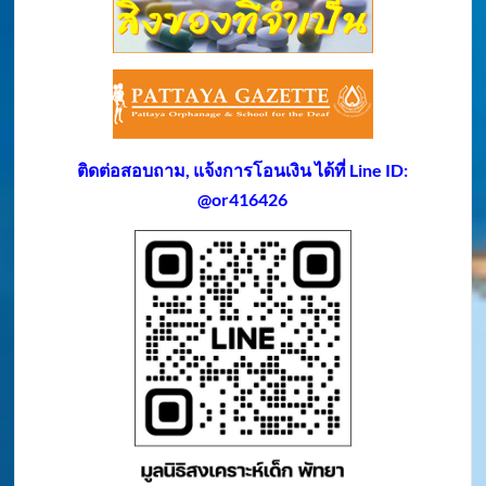
ติดต่อสอบถาม, แจ้งการโอนเงิน ได้ที่ Line ID:
@or416426