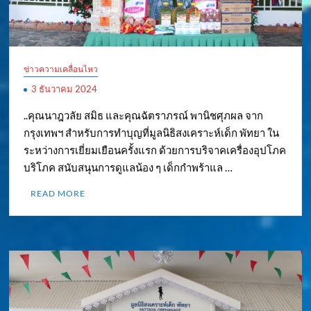
ข่าวความเคลื่อนไหว
3 ธันวาคม 2024
..คุณนาฎวลัย สมิธ และคุณฉัตราภรณ์ พานิชศุภผล จาก
กรุงเทพฯ สำหรับการทำบุญที่มูลนิธิสงเคราะห์เด็ก พัทยา ใน
ระหว่างการเยี่ยมเยือนครั้งแรก ด้วยการบริจาคเครื่องอุปโภค
บริโภค สนับสนุนการดูแลน้อง ๆ เด็กกำพร้าแล …
READ MORE