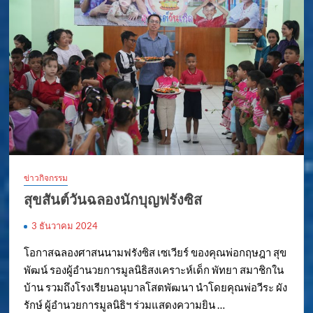
ข่าวกิจกรรม
สุขสันต์วันฉลองนักบุญฟรังซิส
3 ธันวาคม 2024
โอกาสฉลองศาสนนามฟรังซิส เซเวียร์ ของคุณพ่อกฤษฎา สุข
พัฒน์ รองผู้อำนวยการมูลนิธิสงเคราะห์เด็ก พัทยา สมาชิกใน
บ้าน รวมถึงโรงเรียนอนุบาลโสตพัฒนา นำโดยคุณพ่อวีระ ผัง
รักษ์ ผู้อำนวยการมูลนิธิฯ ร่วมแสดงความยิน …