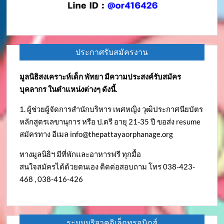
ประกาศรับสมัครงาน
มูลนิธิสงเคราะห์เด็ก พัทยา มีความประสงค์รับสมัคร
บุคลากร ในตำแหน่งต่างๆ ดังนี้.
1. ผู้ช่วยผู้จัดการสำนักบริหาร เพศหญิง วุฒิประกาศนียบัตร
หลักสูตรเลขานุการ หรือ ป.ตรี อายุ 21-35 ปี ขอส่ง resume
สมัครทาง อีเมล
info@thepattayaorphanage.org
ทางมูลนิธิฯ มีที่พักและอาหารฟรี ทุกมื้อ
สนใจสมัครได้ด้วยตนเอง ติดต่อสอบถาม โทร 038-423-
468 , 038-416-426
ระบบบริจาคอิเล็กทรอนิกส์