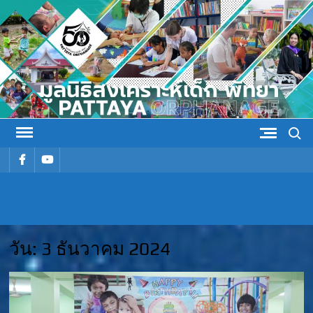
Skip
to
content
Search
รายการ
รายการ
เมนู
เมนู
มูลนิธิ
มูลนิธิสงเคราะห์เด็ก พัทยา
สงเคราะห์
วัน:
3 ธันวาคม 2024
เด็ก พัทยา