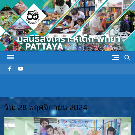
Skip
to
content
Search
รายการ
รายการ
เมนู
เมนู
มูลนิธิ
มูลนิธิสงเคราะห์เด็ก พัทยา
สงเคราะห์
วัน:
28 พฤศจิกายน 2024
เด็ก พัทยา