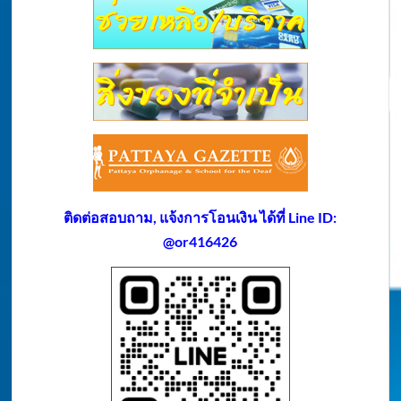
ติดต่อสอบถาม, แจ้งการโอนเงิน ได้ที่ Line ID:
@or416426