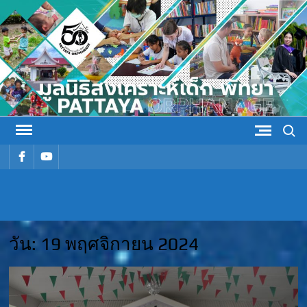
Skip
to
content
Search
รายการ
รายการ
เมนู
เมนู
มูลนิธิ
มูลนิธิสงเคราะห์เด็ก พัทยา
สงเคราะห์
วัน:
19 พฤศจิกายน 2024
เด็ก พัทยา