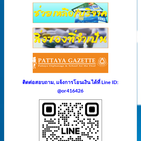
ติดต่อสอบถาม, แจ้งการโอนเงิน ได้ที่ Line ID:
@or416426