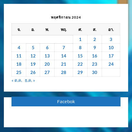
ความ
เคลื่อนไหว
/
พฤศจิกายน 2024
กิจกรรม
จ.
อ.
พ.
พฤ.
ศ.
ส.
อา.
ย้อน
หลัง
1
2
3
4
5
6
7
8
9
10
11
12
13
14
15
16
17
18
19
20
21
22
23
24
25
26
27
28
29
30
« ต.ค.
ธ.ค. »
Facebok