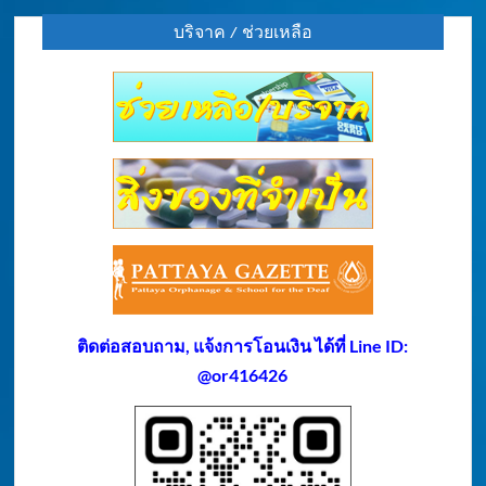
บริจาค / ช่วยเหลือ
ติดต่อสอบถาม, แจ้งการโอนเงิน ได้ที่ Line ID:
@or416426