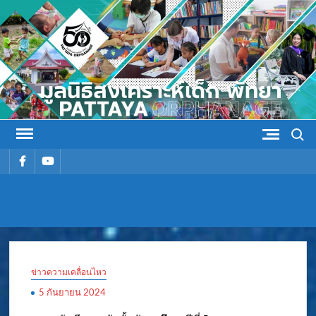
Skip
to
content
Search
รายการ
รายการ
เมนู
เมนู
มูลนิธิ
มูลนิธิสงเคราะห์เด็ก พัทยา
สงเคราะห์
ข่าวความเคลื่อนไหว
เด็ก พัทยา
5 กันยายน 2024