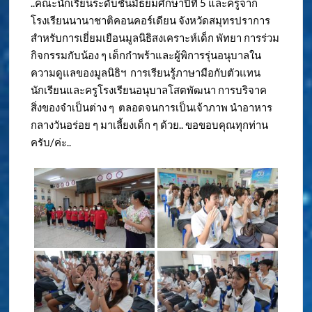
..คณะนักเรียนระดับชั้นมัธยมศึกษาปีที่ 5 และครูจาก
โรงเรียนนานาชาติคอนคอร์เดียน จังหวัดสมุทรปราการ
สำหรับการเยี่ยมเยือนมูลนิธิสงเคราะห์เด็ก พัทยา การร่วม
กิจกรรมกับน้อง ๆ เด็กกำพร้าและผู้พิการรุ่นอนุบาลใน
ความดูแลของมูลนิธิฯ การเรียนรู้ภาษามือกับตัวแทน
นักเรียนและครูโรงเรียนอนุบาลโสตพัฒนา การบริจาค
สิ่งของจำเป็นต่าง ๆ ตลอดจนการเป็นเจ้าภาพ นำอาหาร
กลางวันอร่อย ๆ มาเลี้ยงเด็ก ๆ ด้วย.. ขอขอบคุณทุกท่าน
ครับ/ค่ะ..