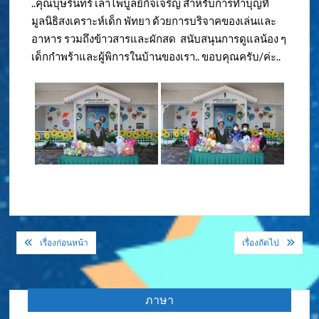
..คุณบุษรินทร์ เลาไพบูลย์กิจเจริญ สำหรับการทำบุญที่
มูลนิธิสงเคราะห์เด็ก พัทยา ด้วยการบริจาคของเล่นและ
อาหาร รวมถึงข้าวสารและผักสด สนับสนุนการดูแลน้อง ๆ
เด็กกำพร้าและผู้พิการในบ้านของเรา.. ขอบคุณครับ/ค่ะ..
แนะแนว
เรื่องก่อนหน้า
เรื่องถัดไป
เรื่อง
ภาษา