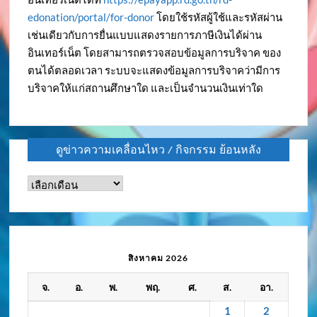
edonation/portal/for-donor
โดยใช้รหัสผู้ใช้และรหัสผ่าน
เช่นเดียวกับการยื่นแบบแสดงรายการภาษีเงินได้ผ่าน
อินเทอร์เน็ต โดยสามารถตรวจสอบข้อมูลการบริจาค ของ
ตนได้ตลอดเวลา ระบบจะแสดงข้อมูลการบริจาคว่ามีการ
บริจาคให้แก่สถานศึกษาใด และเป็นจำนวนเงินเท่าใด
ดูข่าวความเคลื่อนไหว / กิจกรรม ย้อนหลัง
ดู
ข่าว
ความ
เคลื่อนไหว
/
สิงหาคม 2026
กิจกรรม
จ.
อ.
พ.
พฤ.
ศ.
ส.
อา.
ย้อน
หลัง
1
2