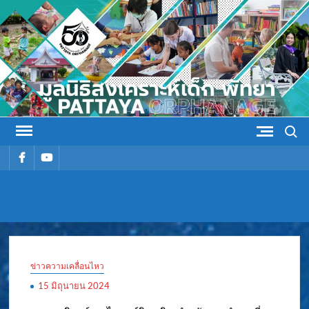
Skip
to
content
Search
รายการ
รายการ
เมนู
เมนู
มูลนิธิ
มูลนิธิสงเคราะห์เด็ก พัทยา
สงเคราะห์
ข่าวความเคลื่อนไหว
เด็ก พัทยา
15 มิถุนายน 2024