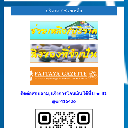
บริจาค / ช่วยเหลือ
ติดต่อสอบถาม, แจ้งการโอนเงิน ได้ที่ Line ID:
@or416426