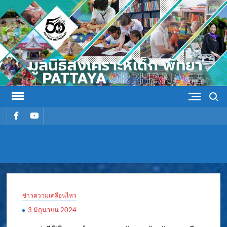
Skip
to
content
Search
รายการ
รายการ
เมนู
เมนู
มูลนิธิ
มูลนิธิสงเคราะห์เด็ก พัทยา
สงเคราะห์
ข่าวความเคลื่อนไหว
เด็ก พัทยา
3 มิถุนายน 2024