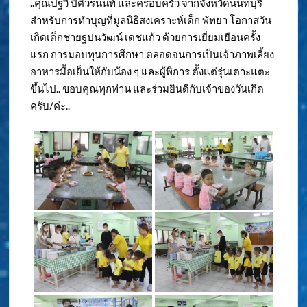
..คุณปฐวี ปิติวรนนท์ และครอบครัว จากจังหวัดนนทบุรี
สำหรับการทำบุญที่มูลนิธิสงเคราะห์เด็ก พัทยา โอกาสวัน
เกิดเด็กชายฐปนวัฒน์ เดชแก้ว ด้วยการเยี่ยมเยือนครั้ง
แรก การมอบทุนการศึกษา ตลอดจนการเป็นเจ้าภาพเลี้ยง
อาหารมื้อเย็นให้กับน้อง ๆ และผู้พิการ ตั้งแต่รุ่นเตาะแตะ
ขึ้นไป.. ขอบคุณทุกท่าน และร่วมยินดีกับเจ้าของวันเกิด
ครับ/ค่ะ..