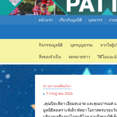
หน้าแรก
เกี่ยวกับมูลนิธิ
บุคลากร
งาน
มูลนิธิ
มูลนิธิ
สงเคราะห์
กิจกรรมมูลนิธิ
บุตรบุญธรรม
จากใจผู้บ
สงเคราะห์
เด็ก พัทยา
สิ่งของจำเป็น
จดหมายข่าว
วีดีโอแนะน
เด็ก พัทยา
ข่าวความเคลื่อนไหว
7 กรกฎาคม 2026
..คุณปิยะธิดา เอี่ยมสะอาด และคุณปารเมศ แจ
มูลนิธิสงเคราะห์เด็ก พัทยา โอกาสครบรอบวัน
บริจาคเครื่องอุปโภคบริโภค รวมถึงของใช้เด็