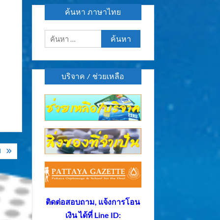
ค้นหา ภาษาไทย
ค้นหา
สำหรับ:
บริจาค / ช่วยเหลือ
ป
ติดต่อสอบถาม, แจ้งการโอน
เงิน ได้ที่ Line ID: