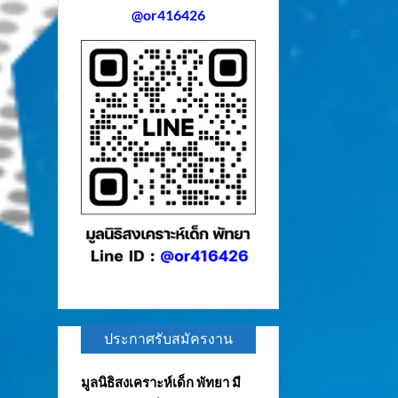
@or416426
ประกาศรับสมัครงาน
มูลนิธิสงเคราะห์เด็ก พัทยา มี