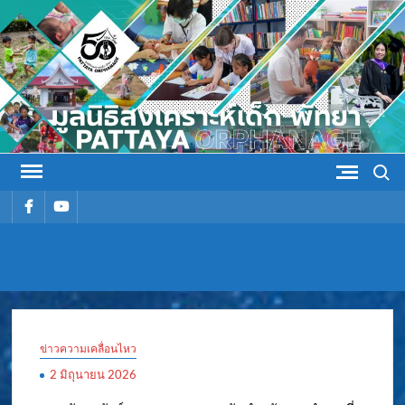
Skip
to
content
Search
รายการ
รายการ
เมนู
เมนู
มูลนิธิ
มูลนิธิสงเคราะห์เด็ก พัทยา
สงเคราะห์
ข่าวความเคลื่อนไหว
เด็ก พัทยา
2 มิถุนายน 2026