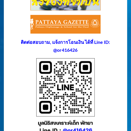
ติดต่อสอบถาม, แจ้งการโอนเงิน ได้ที่ Line ID:
@or416426