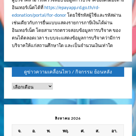
อินเทอร์เน็ตได้ที่
https://epayapp.rd.go.th/rd-
edonation/portal/for-donor
โดยใช้รหัสผู้ใช้และรหัสผ่าน
เช่นเดียวกับการยื่นแบบแสดงรายการภาษีเงินได้ผ่าน
อินเทอร์เน็ต โดยสามารถตรวจสอบข้อมูลการบริจาค ของ
ตนได้ตลอดเวลา ระบบจะแสดงข้อมูลการบริจาคว่ามีการ
บริจาคให้แก่สถานศึกษาใด และเป็นจำนวนเงินเท่าใด
ดูข่าวความเคลื่อนไหว / กิจกรรม ย้อนหลัง
ดู
ข่าว
ความ
เคลื่อนไหว
/
สิงหาคม 2026
กิจกรรม
จ.
อ.
พ.
พฤ.
ศ.
ส.
อา.
ย้อน