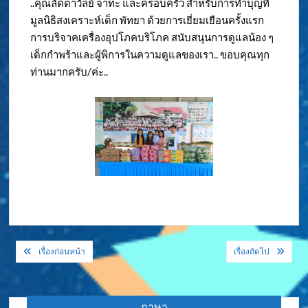
..คุณลัดดาวัลย์ จาทะ และครอบครัว สำหรับการทำบุญที่
มูลนิธิสงเคราะห์เด็ก พัทยา ด้วยการเยี่ยมเยือนครั้งแรก
การบริจาคเครื่องอุปโภคบริโภค สนับสนุนการดูแลน้อง ๆ
เด็กกำพร้าและผู้พิการในความดูแลของเรา.. ขอบคุณทุก
ท่านมากครับ/ค่ะ..
แนะแนว
เรื่องก่อนหน้า
เรื่องถัดไป
เรื่อง
ภาษา