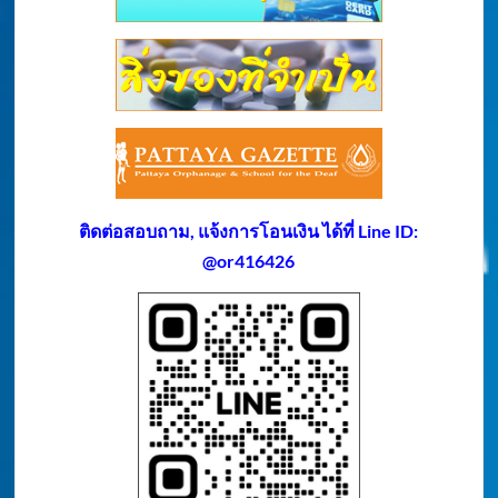
ติดต่อสอบถาม, แจ้งการโอนเงิน ได้ที่ Line ID:
@or416426