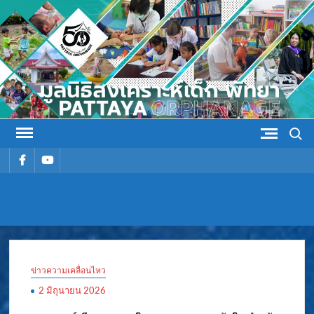
Skip
to
content
Search
รายการ
รายการ
เมนู
เมนู
มูลนิธิ
มูลนิธิสงเคราะห์เด็ก พัทยา
สงเคราะห์
ข่าวความเคลื่อนไหว
เด็ก พัทยา
2 มิถุนายน 2026