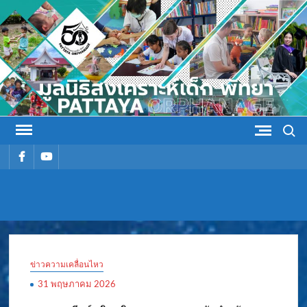
Skip
to
content
Search
รายการ
รายการ
เมนู
เมนู
มูลนิธิ
มูลนิธิสงเคราะห์เด็ก พัทยา
สงเคราะห์
ข่าวความเคลื่อนไหว
เด็ก พัทยา
31 พฤษภาคม 2026