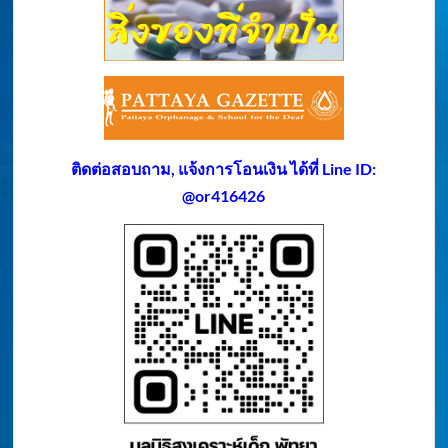
ติดต่อสอบถาม, แจ้งการโอนเงิน ได้ที่ Line ID:
@or416426