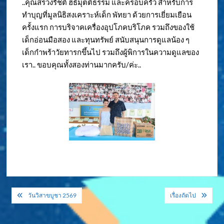
..คุณสรวงรีชต์ ฮธิมุตติธรรม และครอบครัว สำหรับการ
ทำบุญที่มูลนิธิสงเคราะห์เด็ก พัทยา ด้วยการเยี่ยมเยือน
ครั้งแรก การบริจาคเครื่องอุปโภคบริโภค รวมถึงของใช้
เด็กอ่อนมือสอง และทุนทรัพย์ สนับสนุนการดูแลน้อง ๆ
เด็กกำพร้าวัยทารกขึ้นไป รวมถึงผู้พิการในความดูแลของ
เรา.. ขอบคุณทั้งสองท่านมากครับ/ค่ะ..
แนะแนว
วันวิสาขบูชา 2569
เรื่องถัดไป
เรื่อง