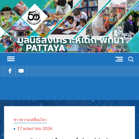
Skip
to
content
Search
รายการ
รายการ
เมนู
เมนู
มูลนิธิ
มูลนิธิสงเคราะห์เด็ก พัทยา
สงเคราะห์
ข่าวความเคลื่อนไหว
เด็ก พัทยา
17 พฤษภาคม 2026