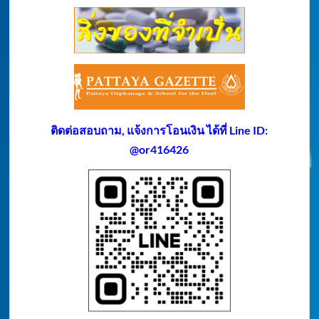
ติดต่อสอบถาม, แจ้งการโอนเงิน ได้ที่ Line ID:
@or416426