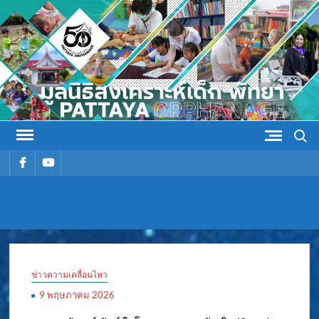
Skip
to
content
Search
รายการ
รายการ
เมนู
เมนู
มูลนิธิ
มูลนิธิสงเคราะห์เด็ก พัทยา
สงเคราะห์
ข่าวความเคลื่อนไหว
เด็ก พัทยา
9 พฤษภาคม 2026