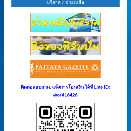
บริจาค / ช่วยเหลือ
ติดต่อสอบถาม, แจ้งการโอนเงิน ได้ที่ Line ID:
@or416426