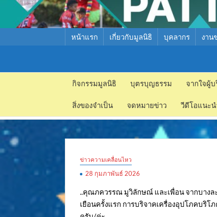
หน้าแรก
เกี่ยวกับมูลนิธิ
บุคลากร
งาน
มูลนิธิ
มูลนิธิ
สงเคราะห์
กิจกรรมมูลนิธิ
บุตรบุญธรรม
จากใจผู้บ
สงเคราะห์
เด็ก พัทยา
สิ่งของจำเป็น
จดหมายข่าว
วีดีโอแนะน
เด็ก พัทยา
ข่าวความเคลื่อนไหว
28 กุมภาพันธ์ 2026
..คุณภควรรณ มูวิลักษณ์ และเพื่อน จากบางละ
เยือนครั้งแรก การบริจาคเครื่องอุปโภคบริโภ
ครับ/ค่ะ..