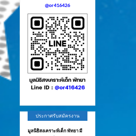
@or416426
ประกาศรับสมัครงาน
มูลนิธิสงเคราะห์เด็ก พัทยา มี