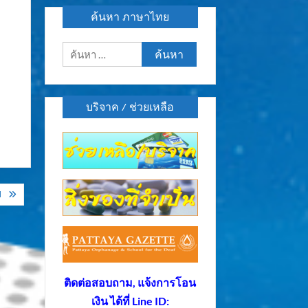
ค้นหา ภาษาไทย
ค้นหา
สำหรับ:
บริจาค / ช่วยเหลือ
ป
ติดต่อสอบถาม, แจ้งการโอน
เงิน ได้ที่ Line ID: