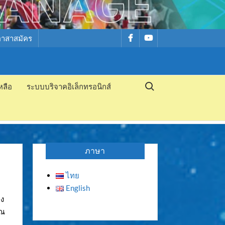
รายการ
รายการ
อาสาสมัคร
เมนู
เมนู
Search for:
หลือ
ระบบบริจาคอิเล็กทรอนิกส์
ภาษา
ไทย
English
าง
ุณ