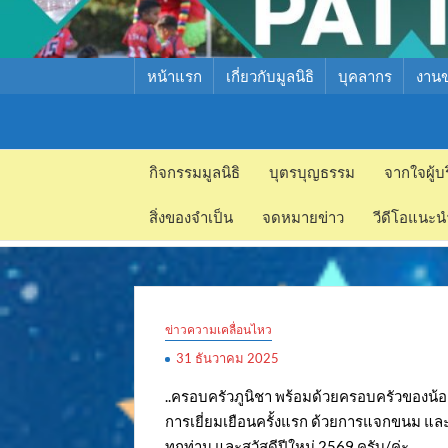
หน้าแรก
เกี่ยวกับมูลนิธิ
บุคลากร
งาน
มูลนิธิ
มูลนิธิ
สงเคราะห์
กิจกรรมมูลนิธิ
บุตรบุญธรรม
จากใจผู้บ
สงเคราะห์
เด็ก พัทยา
สิ่งของจำเป็น
จดหมายข่าว
วีดีโอแนะน
เด็ก พัทยา
ข่าวความเคลื่อนไหว
31 ธันวาคม 2025
..ครอบครัวภูนิชา พร้อมด้วยครอบครัวของน้อง
การเยี่ยมเยือนครั้งแรก ด้วยการแจกขนม และนม
ทุกท่าน และสวัสดีปีใหม่ 2569 ครับ/ค่ะ..