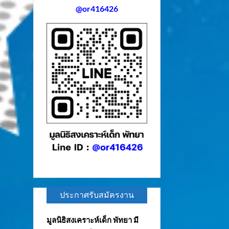
@or416426
ประกาศรับสมัครงาน
มูลนิธิสงเคราะห์เด็ก พัทยา มี