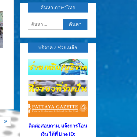
ค้นหา ภาษาไทย
ค้นหา
สำหรับ:
บริจาค / ช่วยเหลือ
ป
ติดต่อสอบถาม, แจ้งการโอน
เงิน ได้ที่ Line ID: