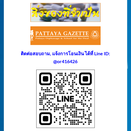
ติดต่อสอบถาม, แจ้งการโอนเงิน ได้ที่ Line ID:
@or416426