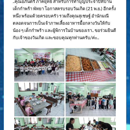
..คุณอภันตรี ภาคยุทธ สำหรับการทำบุญประจำปีที่บ้าน
เด็กกำพร้า พัทยา โอกาสครบรอบวันเกิด (21 พ.ย.) อีกครั้ง
หนึ่ง พร้อมด้วยครอบครัว รวมถึงคุณสุเชษฐ์ อำนักมณี
ตลอดจนการเป็นเจ้าภาพเลี้ยงอาหารมื้อกลางวันให้กับ
น้อง ๆ เด็กกำพร้า และผู้พิการในบ้านของเรา.. ขอร่วมยินดี
กับเจ้าของวันเกิด และขอบคุณทุกท่านครับ/ค่ะ..