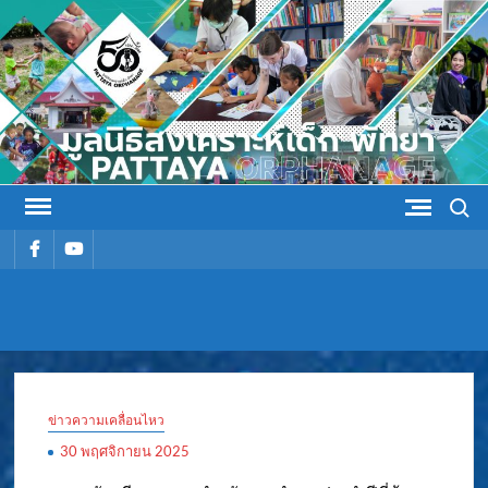
Skip
to
content
Search
รายการ
รายการ
เมนู
เมนู
มูลนิธิ
มูลนิธิสงเคราะห์เด็ก พัทยา
สงเคราะห์
ข่าวความเคลื่อนไหว
เด็ก พัทยา
30 พฤศจิกายน 2025