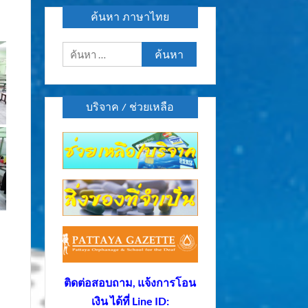
ค้นหา ภาษาไทย
ค้นหา
สำหรับ:
บริจาค / ช่วยเหลือ
ติดต่อสอบถาม, แจ้งการโอน
เงิน ได้ที่ Line ID: