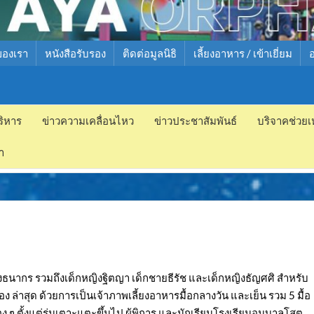
ของเรา
หนังสือรับรอง
ติดต่อมูลนิธิ
เลี้ยงอาหาร / เข้าเยี่ยม
ริหาร
ข่าวความเคลื่อนไหว
ข่าวประชาสัมพันธ์
บริจาคช่วยเ
ำ
ธนากร รวมถึงเด็กหญิงฐิตญา เด็กชายธีรัช และเด็กหญิงธัญศศิ สำหรับ
่อง ล่าสุด ด้วยการเป็นเจ้าภาพเลี้ยงอาหารมื้อกลางวัน และเย็น รวม 5 มื้อ
ๆ ตั้งแต่รุ่นเตาะแตะขึ้นไป ผู้พิการ และนักเรียนโรงเรียนอนุบาลโสต