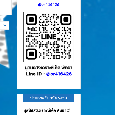
@or416426
ป
ประกาศรับสมัครงาน
มูลนิธิสงเคราะห์เด็ก พัทยา มี