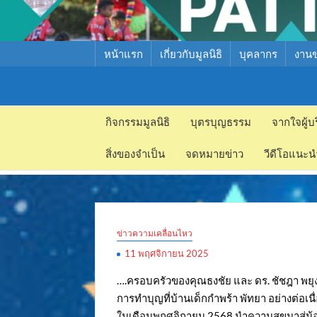
หน้าแรก
เกี่ยวกับมูลนิธิ
บุคลากร
งาน
มูลนิธิ
มูลนิธิ
สงเคราะห์
กิจกรรมมูลนิธิ
บุตรบุญธรรม
จากใจผู้บ
สงเคราะห์
เด็ก พัทยา
สิ่งของจำเป็น
จดหมายข่าว
วีดีโอแนะน
เด็ก พัทยา
ข่าวความเคลื่อนไหว
11 พฤศจิกายน 2025
….ครอบครัวของคุณธงชัย และ ดร. ชัชฎา พยุง
การทำบุญที่บ้านเด็กกำพร้า พัทยา อย่างต่อเนื
ในเดือนพฤศจิกายน 2568 นำความสุขมาสู่น้อง 