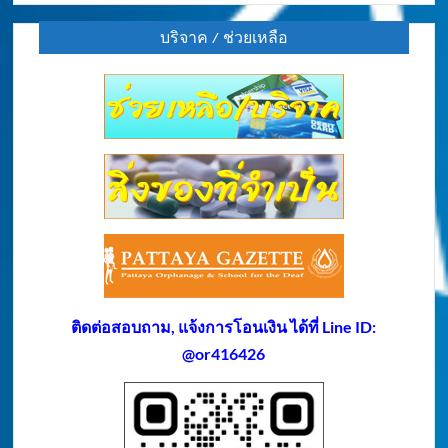
บริจาค / ช่วยเหลือ
ติดต่อสอบถาม, แจ้งการโอนเงิน ได้ที่ Line ID:
@or416426