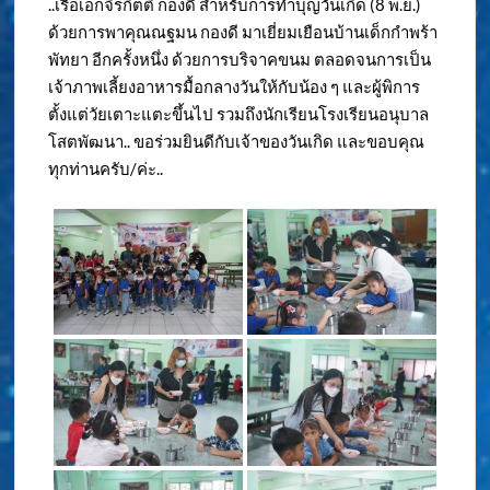
..เรือเอกจิรกิตติ์ กองดี สำหรับการทำบุญวันเกิด (8 พ.ย.)
ด้วยการพาคุณณฐมน กองดี มาเยี่ยมเยือนบ้านเด็กกำพร้า
พัทยา อีกครั้งหนึ่ง ด้วยการบริจาคขนม ตลอดจนการเป็น
เจ้าภาพเลี้ยงอาหารมื้อกลางวันให้กับน้อง ๆ และผู้พิการ
ตั้งแต่วัยเตาะแตะขึ้นไป รวมถึงนักเรียนโรงเรียนอนุบาล
โสตพัฒนา.. ขอร่วมยินดีกับเจ้าของวันเกิด และขอบคุณ
ทุกท่านครับ/ค่ะ..