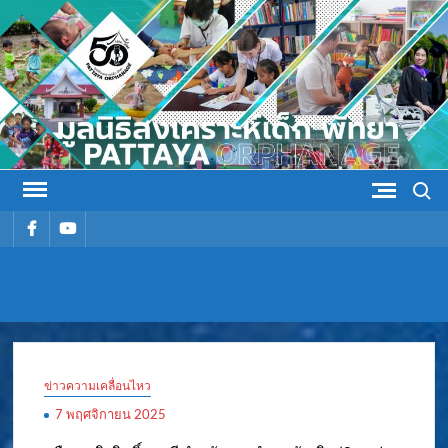
Skip
to
content
Search
รายการ
รายการ
เมนู
เมนู
มูลนิธิ
มูลนิธิสงเคราะห์เด็ก พัทยา
สงเคราะห์
ข่าวความเคลื่อนไหว
เด็ก พัทยา
7 พฤศจิกายน 2025