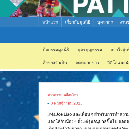
หน้าแรก
เกี่ยวกับมูลนิธิ
บุคลากร
งาน
มูลนิธิ
มูลนิธิ
สงเคราะห์
กิจกรรมมูลนิธิ
บุตรบุญธรรม
จากใจผู้บ
สงเคราะห์
เด็ก พัทยา
สิ่งของจำเป็น
จดหมายข่าว
วีดีโอแนะน
เด็ก พัทยา
ข่าวความเคลื่อนไหว
3 พฤศจิกายน 2025
..Ms.Joe Liao และเพื่อน ๆ สำหรับการทำความร
แจกให้กับน้อง ๆ ตั้งแต่รุ่นอนุบาลขึ้นไป ต
เด็กกำพร้าวัยทารก.. ขอบคุณทุกท่านครับ/ค่ะ.