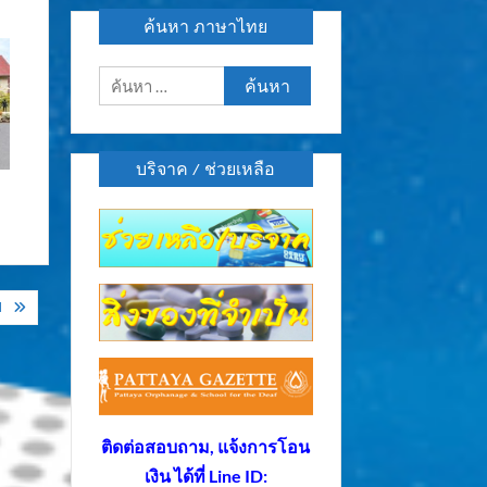
ค้นหา ภาษาไทย
ค้นหา
สำหรับ:
บริจาค / ช่วยเหลือ
ป
ติดต่อสอบถาม, แจ้งการโอน
เงิน ได้ที่ Line ID: