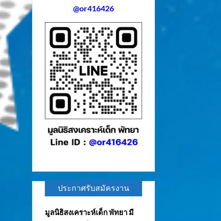
@or416426
ประกาศรับสมัครงาน
มูลนิธิสงเคราะห์เด็ก พัทยา มี