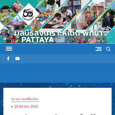
Skip
to
content
Search
รายการ
รายการ
เมนู
เมนู
มูลนิธิ
มูลนิธิสงเคราะห์เด็ก พัทยา
สงเคราะห์
ข่าวความเคลื่อนไหว
เด็ก พัทยา
28 ตุลาคม 2025