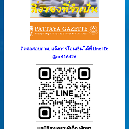
ติดต่อสอบถาม, แจ้งการโอนเงิน ได้ที่ Line ID:
@or416426