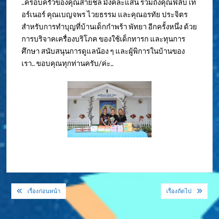
..ครอบครัวของคุณสายชล มังคละแสน รวมถึงคุณฟิลิบ เท
อร์เนอร์ คุณเบญจพร ไวยธรรม และคุณอรทัย ประจิตร
สำหรับการทำบุญที่บ้านเด็กกำพร้า พัทยา อีกครั้งหนึ่ง ด้วย
การบริจาคเครื่องบริโภค ของใช้เด็กทารก และทุนการ
ศึกษา สนับสนุนการดูแลน้อง ๆ และผู้พิการในบ้านของ
เรา.. ขอบคุณทุกท่านครับ/ค่ะ..
แนะแนว
เรื่องก่อนหน้า
เรื่องถัดไป
เรื่อง