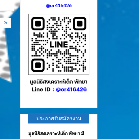
@or416426
ป
ประกาศรับสมัครงาน
มูลนิธิสงเคราะห์เด็ก พัทยา มี