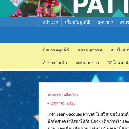
หน้าแรก
เกี่ยวกับมูลนิธิ
บุคลากร
งาน
มูลนิธิ
มูลนิธิ
สงเคราะห์
กิจกรรมมูลนิธิ
บุตรบุญธรรม
จากใจผู้บ
สงเคราะห์
เด็ก พัทยา
สิ่งของจำเป็น
จดหมายข่าว
วีดีโอแนะน
เด็ก พัทยา
ข่าวความเคลื่อนไหว
2 ตุลาคม 2025
..Mr. Jean-Jacques Privet ในสวิตเซอร์แลนด
มื้อพิเศษครั้งที่สองให้กับน้อง ๆ เด็กกำพร
ภาพ และเพื่อน คือคุณแบร์นารด์ มุลเลอร์ ที่ช่