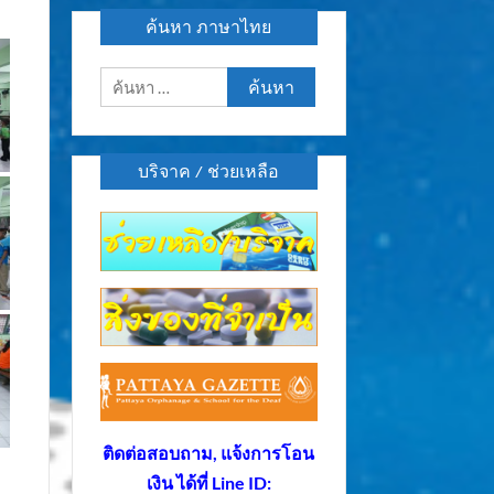
ค้นหา ภาษาไทย
ค้นหา
สำหรับ:
บริจาค / ช่วยเหลือ
ติดต่อสอบถาม, แจ้งการโอน
เงิน ได้ที่ Line ID: