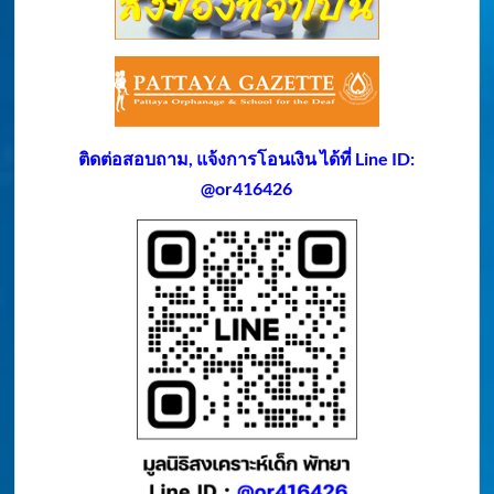
ติดต่อสอบถาม, แจ้งการโอนเงิน ได้ที่ Line ID:
@or416426