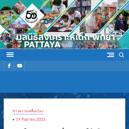
Skip
to
content
Search
รายการ
รายการ
เมนู
เมนู
มูลนิธิ
มูลนิธิสงเคราะห์เด็ก พัทยา
สงเคราะห์
ข่าวความเคลื่อนไหว
เด็ก พัทยา
19 กันยายน 2025