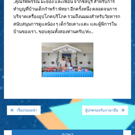
..คุณรพีพรรณ มะยอง และเพื่อน จากชลบุรี สำหรับการ
ทำบุญที่บ้านเด็กกำพร้า พัทยา อีกครั้งหนึ่ง ตลอดจนการ
บริจาคเครื่องอุปโภคบริโภค รวมถึงนมผงสำหรับวัยทารก
สนับสนุนการดูแลน้อง ๆ เด็กวัยเตาะแตะ และผู้พิการใน
บ้านของเรา.. ขอบคุณทั้งสองท่านครับ/ค่ะ..
แนะแนว
เรื่องก่อนหน้า
ผู้ปกครองกับภาษามือ
เรื่อง
ภาษา