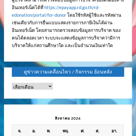
อินเทอร์เน็ตได้ที่
https://epayapp.rd.go.th/rd-
edonation/portal/for-donor
โดยใช้รหัสผู้ใช้และรหัสผ่าน
เช่นเดียวกับการยื่นแบบแสดงรายการภาษีเงินได้ผ่าน
อินเทอร์เน็ต โดยสามารถตรวจสอบข้อมูลการบริจาค ของ
ตนได้ตลอดเวลา ระบบจะแสดงข้อมูลการบริจาคว่ามีการ
บริจาคให้แก่สถานศึกษาใด และเป็นจำนวนเงินเท่าใด
ดูข่าวความเคลื่อนไหว / กิจกรรม ย้อนหลัง
ดู
ข่าว
ความ
เคลื่อนไหว
/
สิงหาคม 2026
กิจกรรม
จ.
อ.
พ.
พฤ.
ศ.
ส.
อา.
ย้อน