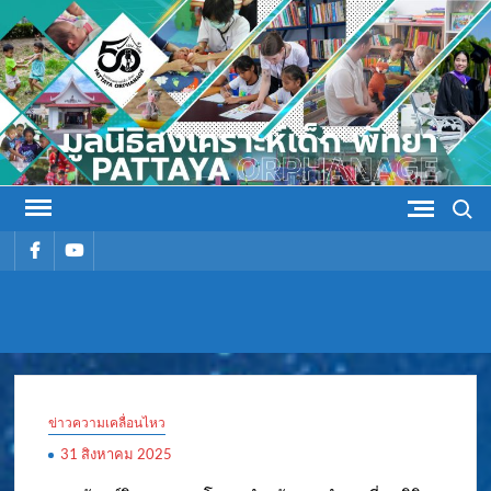
Skip
to
content
Search
รายการ
รายการ
เมนู
เมนู
มูลนิธิ
มูลนิธิสงเคราะห์เด็ก พัทยา
สงเคราะห์
ข่าวความเคลื่อนไหว
เด็ก พัทยา
31 สิงหาคม 2025