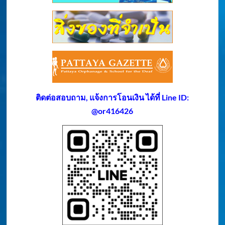
ติดต่อสอบถาม, แจ้งการโอนเงิน ได้ที่ Line ID:
@or416426