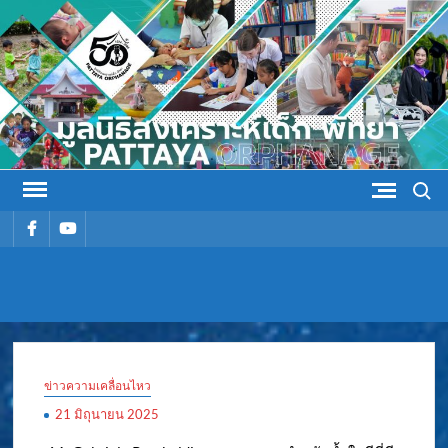
Skip
to
content
Search
รายการ
รายการ
เมนู
เมนู
มูลนิธิ
มูลนิธิสงเคราะห์เด็ก พัทยา
สงเคราะห์
ข่าวความเคลื่อนไหว
เด็ก พัทยา
21 มิถุนายน 2025