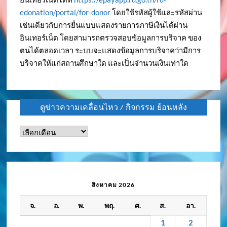
edonation/portal/for-donor
โดยใช้รหัสผู้ใช้และรหัสผ่าน
เช่นเดียวกับการยื่นแบบแสดงรายการภาษีเงินได้ผ่าน
อินเทอร์เน็ต โดยสามารถตรวจสอบข้อมูลการบริจาค ของ
ตนได้ตลอดเวลา ระบบจะแสดงข้อมูลการบริจาคว่ามีการ
บริจาคให้แก่สถานศึกษาใด และเป็นจำนวนเงินเท่าใด
ดูข่าวความเคลื่อนไหว / กิจกรรม ย้อนหลัง
ดู
ข่าว
ความ
เคลื่อนไหว
/
สิงหาคม 2026
กิจกรรม
จ.
อ.
พ.
พฤ.
ศ.
ส.
อา.
ย้อน
หลัง
1
2