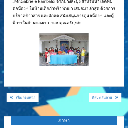
..Mr.Gabriele Rambaldi จากบางละมุง สำหรับน้ำใจดีที่มี
ต่อน้อง ๆ ในบ้านเด็กกำพร้า พัทยา เสมอมา ล่าสุด ด้วยการ
บริจาคข้าวสาร และผักสด สนับสนุนการดูแลน้อง ๆ และผู้
พิการในบ้านของเรา.. ขอบคุณครับ/ค่ะ..
แนะแนว
เรื่องก่อนหน้า
ศิลปะเส้นด้าย
เรื่อง
ภาษา