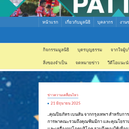
หน้าแรก
เกี่ยวกับมูลนิธิ
บุคลากร
งาน
มูลนิธิ
มูลนิธิ
สงเคราะห์
กิจกรรมมูลนิธิ
บุตรบุญธรรม
จากใจผู้บ
สงเคราะห์
เด็ก พัทยา
สิ่งของจำเป็น
จดหมายข่าว
วีดีโอแนะน
เด็ก พัทยา
ข่าวความเคลื่อนไหว
21 มิถุนายน 2025
..คุณปิยภัทร เบนสัน จากกรุงเทพฯ สำหรับการท
การพาคณะรวมถึงคุณฑิมมิกา และคุณโยราน ปี
และเครื่องอุปโภคบริโภค รวมถึงของใช้เพื่อก