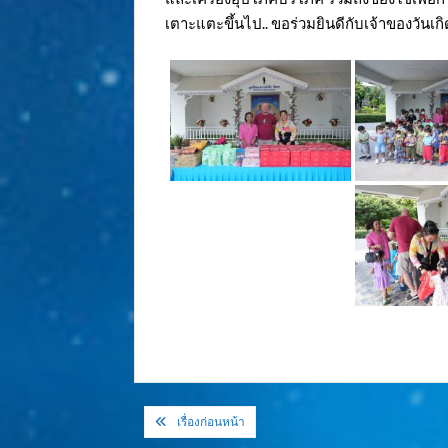
เตาะแตะขึ้นไป.. ขอร่วมยินดีกับเจ้าของวันเก
แนะแนว
เรื่องก่อนหน้า