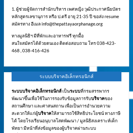
1. ผู้ช่วยผู้จัดการสำนักบริหาร เพศหญิง วุฒิประกาศนียบัตร
หลักสูตรเลขานุการ หรือ ป.ตรี อายุ 21-35 ปี ขอส่ง resume
สมัครทาง อีเมล
info@thepattayaorphanage.org
ทางมูลนิธิฯ มีที่พักและอาหารฟรี ทุกมื้อ
สนใจสมัครได้ด้วยตนเอง ติดต่อสอบถาม โทร 038-423-
468 , 038-416-426
ระบบบริจาคอิเล็กทรอนิกส์
ระบบบริจาคอิเล็กทรอนิกส์
เป็น
ระบบ
ที่กรมสรรพากร
พัฒนาขึ้นเพื่อใช้ในการรองรับข้อมูลการรับ
บริจาค
ของ
สถานศึกษา และศาสนสถาน เพื่อเป็นการอำนวยความ
สะดวกให้แก่ผู้
บริจาค
ให้สามารถใช้สิทธิประโยชน์ ทางภาษี
ได้ โดยโรงเรียนอนุบาลโสตพัฒนา / มูลนิธิสงเคราะห์เด็ก
พัทยา มีหน้าที่ส่งข้อมูลของผู้บริจาคผ่านระบบ