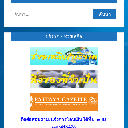
ค้นหา
สำหรับ:
บริจาค / ช่วยเหลือ
ติดต่อสอบถาม, แจ้งการโอนเงิน ได้ที่ Line ID:
@or416426