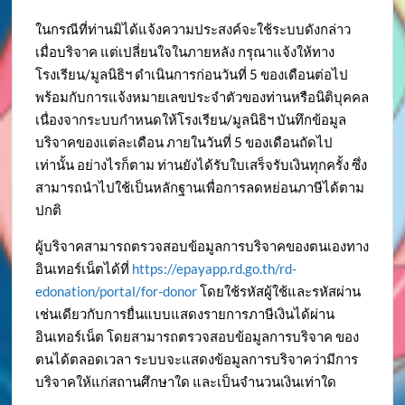
ในกรณีที่ท่านมิได้แจ้งความประสงค์จะใช้ระบบดังกล่าว
เมื่อบริจาค แต่เปลี่ยนใจในภายหลัง กรุณาแจ้งให้ทาง
โรงเรียน/มูลนิธิฯ ดำเนินการก่อนวันที่ 5 ของเดือนต่อไป
พร้อมกับการแจ้งหมายเลขประจำตัวของท่านหรือนิติบุคคล
เนื่องจากระบบกำหนดให้โรงเรียน/มูลนิธิฯ บันทึกข้อมูล
บริจาคของแต่ละเดือน ภายในวันที่ 5 ของเดือนถัดไป
เท่านั้น อย่างไรก็ตาม ท่านยังได้รับใบเสร็จรับเงินทุกครั้ง ซึ่ง
สามารถนำไปใช้เป็นหลักฐานเพื่อการลดหย่อนภาษีได้ตาม
ปกติ
ผู้บริจาคสามารถตรวจสอบข้อมูลการบริจาคของตนเองทาง
อินเทอร์เน็ตได้ที่
https://epayapp.rd.go.th/rd-
edonation/portal/for-donor
โดยใช้รหัสผู้ใช้และรหัสผ่าน
เช่นเดียวกับการยื่นแบบแสดงรายการภาษีเงินได้ผ่าน
อินเทอร์เน็ต โดยสามารถตรวจสอบข้อมูลการบริจาค ของ
ตนได้ตลอดเวลา ระบบจะแสดงข้อมูลการบริจาคว่ามีการ
บริจาคให้แก่สถานศึกษาใด และเป็นจำนวนเงินเท่าใด