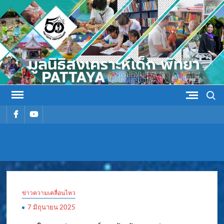
Skip
to
content
Search
รายการ
รายการ
เมนู
เมนู
มูลนิธิ
มูลนิธิสงเคราะห์เด็ก พัทยา
สงเคราะห์
ข่าวความเคลื่อนไหว
เด็ก พัทยา
7 มิถุนายน 2025