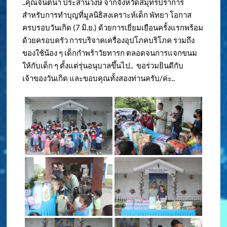
..คุณจินตนา ประสานวงษ์ จากจังหวัดสมุทรปราการ
สำหรับการทำบุญที่มูลนิธิสงเคราะห์เด็ก พัทยา โอกาส
ครบรอบวันเกิด (7 มิ.ย.) ด้วยการเยี่ยมเยือนครั้งแรกพร้อม
ด้วยครอบครัว การบริจาคเครื่องอุปโภคบริโภค รวมถึง
ของใช้น้อง ๆ เด็กกำพร้าวัยทารก ตลอดจนการแจกขนม
ให้กับเด็ก ๆ ตั้งแต่รุ่นอนุบาลขึ้นไป.. ขอร่วมยินดีกับ
เจ้าของวันเกิด และขอบคุณทั้งสองท่านครับ/ค่ะ..