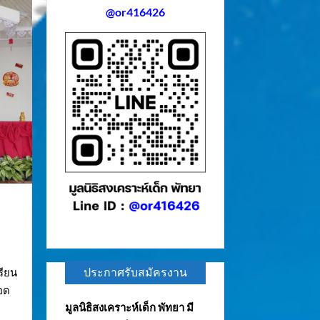
@or416426
ประกาศรับสมัครงาน
รียน
อด
มูลนิธิสงเคราะห์เด็ก พัทยา มี