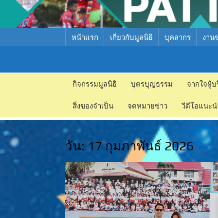
หน้าแรก
เกี่ยวกับมูลนิธิ
บุคลากร
งาน
มูลนิธิ
มูลนิธิ
สงเคราะห์
กิจกรรมมูลนิธิ
บุตรบุญธรรม
จากใจผู้บ
สงเคราะห์
เด็ก พัทยา
สิ่งของจำเป็น
จดหมายข่าว
วีดีโอแนะน
เด็ก พัทยา
วัน:
17 กุมภาพันธ์ 2026