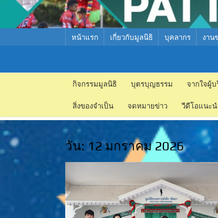
หน้าแรก
เกี่ยวกับมูลนิธิ
บุคลากร
งาน
มูลนิธิ
มูลนิธิ
สงเคราะห์
กิจกรรมมูลนิธิ
บุตรบุญธรรม
จากใจผู้บ
สงเคราะห์
เด็ก พัทยา
สิ่งของจำเป็น
จดหมายข่าว
วีดีโอแนะน
เด็ก พัทยา
วัน:
12 มกราคม 2026