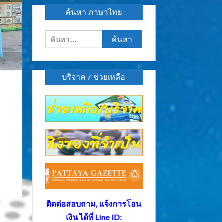
ค้นหา ภาษาไทย
ค้นหา
สำหรับ:
บริจาค / ช่วยเหลือ
ติดต่อสอบถาม, แจ้งการโอน
เงิน ได้ที่ Line ID: