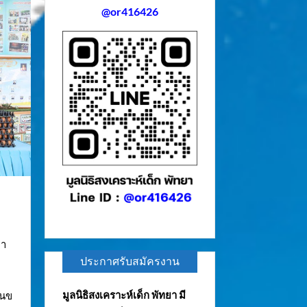
@or416426
ยา
ประกาศรับสมัครงาน
มูลนิธิสงเคราะห์เด็ก พัทยา มี
านข