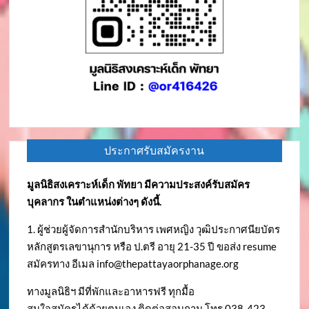
ประกาศรับสมัครงาน
มูลนิธิสงเคราะห์เด็ก พัทยา มีความประสงค์รับสมัคร
บุคลากร ในตำแหน่งต่างๆ ดังนี้.
1. ผู้ช่วยผู้จัดการสำนักบริหาร เพศหญิง วุฒิประกาศนียบัตร
หลักสูตรเลขานุการ หรือ ป.ตรี อายุ 21-35 ปี ขอส่ง resume
สมัครทาง อีเมล
info@thepattayaorphanage.org
ทางมูลนิธิฯ มีที่พักและอาหารฟรี ทุกมื้อ
สนใจสมัครได้ด้วยตนเอง ติดต่อสอบถาม โทร 038-423-