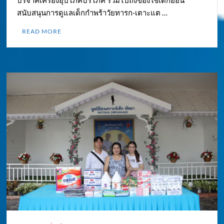
บริจาคเครื่องอุปโภคบริโภค รวมไปถึงของใช้เด็กอ่อน
สนับสนุนการดูแลเด็กกำพร้าวัยทารก-เตาะแต …
READ MORE