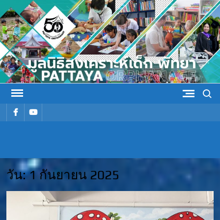
Skip
to
content
Search
รายการ
รายการ
เมนู
เมนู
มูลนิธิ
มูลนิธิสงเคราะห์เด็ก พัทยา
สงเคราะห์
วัน:
1 กันยายน 2025
เด็ก พัทยา