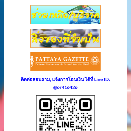
ติดต่อสอบถาม, แจ้งการโอนเงิน ได้ที่ Line ID:
@or416426